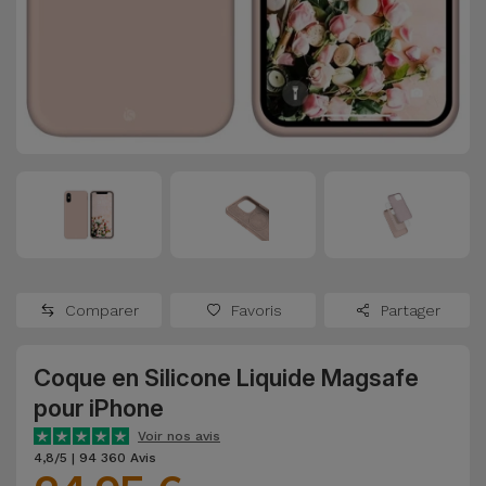
Watch
Apple Watch
Adaptateurs
Reconditionnés
Samsung
Coques et
Samsungs
Protections
Xiaomi
Reconditionnés
d'Écran
Huawei
iMacs
Batteries
Reconditionnés
Externes
Oppo
Consoles de
Chargeurs
Jeux
OnePlus
Comparer
Favoris
Partager
Reconditionnées
Ecouteurs
Google
et
Coque en Silicone Liquide Magsafe
Voir
Enceintes
pour iPhone
tout
Dyson
Voir nos avis
Montres
4,8/5 | 94 360 Avis
TCL
Connectées