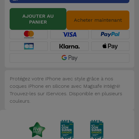
Accessoires
AJOUTER AU
Acheter maintenant
PANIER
Mobilité,
Auto et
Vélo
Accessoires
d'ordinateur
Protégez votre iPhone avec style grâce à nos
Accessoires
coques iPhone en silicone avec Magsafe intégré!
iPad et
Trouvez-les sur iServices. Disponible en plusieurs
Tablette
couleurs.
Kids
Voir
tout