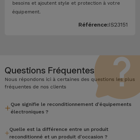
besoins et ajoutent style et protection à votre
équipement.
Référence:
IS23151
Questions Fréquentes
Nous répondons ici à certaines des questions les plus
fréquentes de nos clients
Que signifie le reconditionnement d'équipements
électroniques ?
Le reconditionnement implique plusieurs étapes telles que
Quelle est la différence entre un produit
l'inspection, le nettoyage, sans oublier la réparation de tout
reconditionné et un produit d'occasion ?
composant défectueux. Il convient de rappeler que tous les