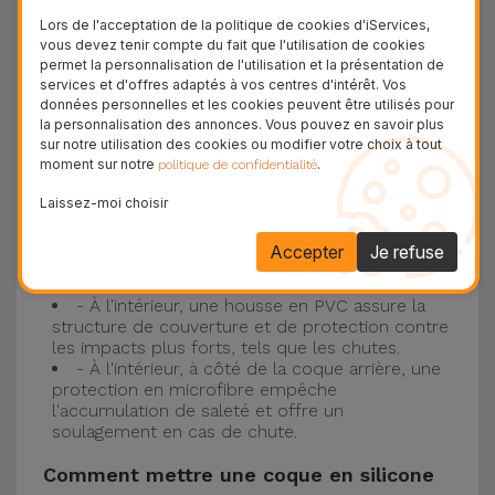
Protection à 3 couches avec coques en
Lors de l'acceptation de la politique de cookies d'iServices,
silicone
vous devez tenir compte du fait que l'utilisation de cookies
permet la personnalisation de l'utilisation et la présentation de
Nos coques en silicone pour iPhone ont une
services et d'offres adaptés à vos centres d'intérêt. Vos
données personnelles et les cookies peuvent être utilisés pour
construction robuste et de qualité, avec une
la personnalisation des annonces. Vous pouvez en savoir plus
construction à trois couches, pour éviter au
sur notre utilisation des cookies ou modifier votre choix à tout
moment sur notre
.
politique de confidentialité
maximum les accidents et les casses !
- Une première couche de silicone liquide
Laissez-moi choisir
donne de la couleur et une couverture
complète à la coque arrière et au bord latéral de
Accepter
Je refuse
votre smartphone. C'est un matériau résistant,
avec une finition antidérapante.
- À l'intérieur, une housse en PVC assure la
structure de couverture et de protection contre
les impacts plus forts, tels que les chutes.
- À l'intérieur, à côté de la coque arrière, une
protection en microfibre empêche
l'accumulation de saleté et offre un
soulagement en cas de chute.
Comment mettre une coque en silicone