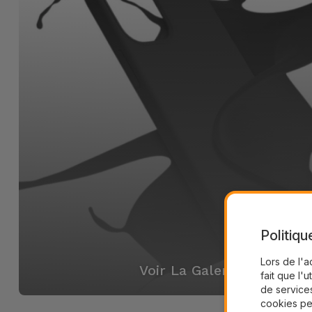
Politiqu
Lors de l'a
Voir La Galerie
fait que l'u
de services
cookies pe