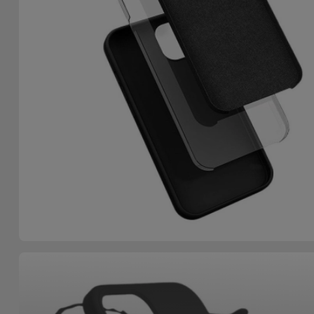
Accessoires
Mobilité,
Auto et
Vélo
Accessoires
d'ordinateur
Accessoires
iPad et
Tablette
Kids
Voir
tout