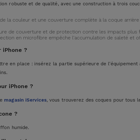
ion robuste et de qualité, avec une construction à trois cou
de la couleur et une couverture complète à la coque arrière 
ture de couverture et de protection contre les impacts plus f
protection en microfibre empêche l'accumulation de saleté et 
 iPhone ?
ttre en place : insérez la partie supérieure de l'équipement à
ins.
our iPhone ?
le
magasin iServices
, vous trouverez des coques pour tous l
cone ?
iffon humide.