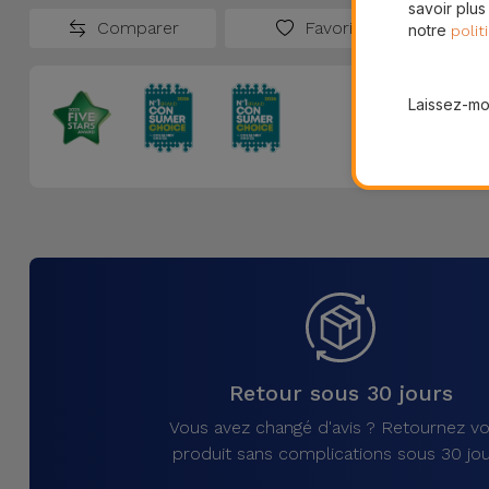
savoir plus
Comparer
Favoris
notre
polit
Laissez-moi
Retour sous 30 jours
Vous avez changé d'avis ? Retournez vo
produit sans complications sous 30 jou