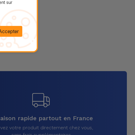
ent sur
Accepter
raison rapide partout en France
vez votre produit directement chez vous,
sans frais supplémentaires