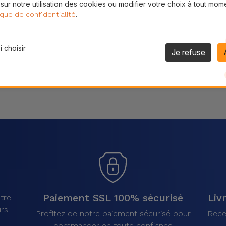
 sur notre utilisation des cookies ou modifier votre choix à tout mom
Partager
.
ique de confidentialité
 choisir
Je refuse
Paiement SSL 100% sécurisé
Liv
tre
rs.
Profitez de notre paiement sécurisé pour
Rece
commander en toute confiance