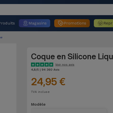
Produits
Magasins
Promotions
Repr
ne
Coque en Silicone Liq
Voir nos avis
4,8/5 | 94 360 Avis
24,95 €
TVA incluse
Modèle