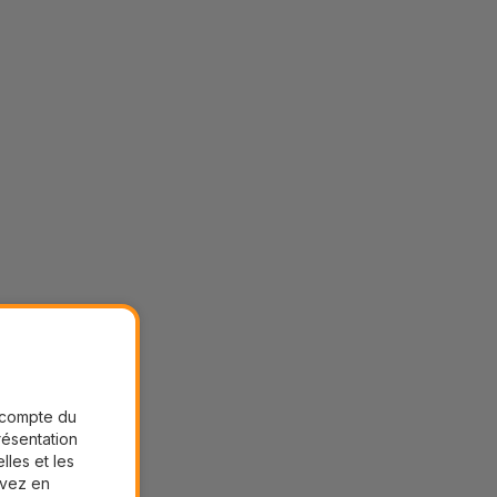
r compte du
présentation
lles et les
uvez en