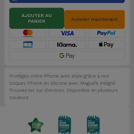
Accessoires
AJOUTER AU
Acheter maintenant
PANIER
Mobilité,
Auto et
Vélo
Accessoires
d'ordinateur
Protégez votre iPhone avec style grâce à nos
Accessoires
coques iPhone en silicone avec Magsafe intégré!
iPad et
Trouvez-les sur iServices. Disponible en plusieurs
Tablette
couleurs.
Kids
Voir
tout