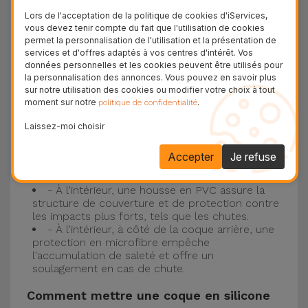
Protection à 3 couches avec coques en
Lors de l'acceptation de la politique de cookies d'iServices,
silicone
vous devez tenir compte du fait que l'utilisation de cookies
permet la personnalisation de l'utilisation et la présentation de
Nos coques en silicone pour iPhone ont une
services et d'offres adaptés à vos centres d'intérêt. Vos
données personnelles et les cookies peuvent être utilisés pour
construction robuste et de qualité, avec une
la personnalisation des annonces. Vous pouvez en savoir plus
construction à trois couches, pour éviter au
sur notre utilisation des cookies ou modifier votre choix à tout
moment sur notre
.
politique de confidentialité
maximum les accidents et les casses !
- Une première couche de silicone liquide
Laissez-moi choisir
donne de la couleur et une couverture
complète à la coque arrière et au bord latéral de
Accepter
Je refuse
votre smartphone. C'est un matériau résistant,
avec une finition antidérapante.
- À l'intérieur, une housse en PVC assure la
structure de couverture et de protection contre
les impacts plus forts, tels que les chutes.
- À l'intérieur, à côté de la coque arrière, une
protection en microfibre empêche
l'accumulation de saleté et offre un
soulagement en cas de chute.
Comment mettre une coque en silicone