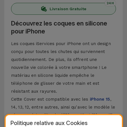
24H
Livraison Gratuite
Découvrez les coques en silicone
pour iPhone
Les coques iServices pour iPhone ont un design
conçu pour toutes les chutes qui surviennent
quotidiennement. De plus, ils offrent une
nouvelle vie colorée à votre smartphone ! Le
matériau en silicone liquide empêche le
téléphone de glisser de votre main et est
résistant aux rayures.
Cette Cover est compatible avec les
iPhone 15
,
14, 13, 12, entre autres, ainsi qu'avec le modèle le
plus populaire d'Apple, l'
iPhone 16
et
iPhone 17
.
Politique relative aux Cookies