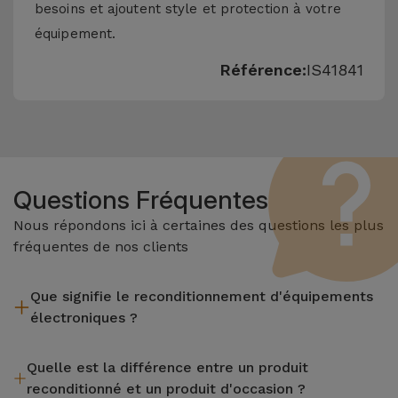
besoins et ajoutent style et protection à votre
équipement.
Référence:
IS41841
Questions Fréquentes
Nous répondons ici à certaines des questions les plus
fréquentes de nos clients
Que signifie le reconditionnement d'équipements
électroniques ?
Le reconditionnement implique plusieurs étapes telles que
Quelle est la différence entre un produit
l'inspection, le nettoyage, sans oublier la réparation de tout
reconditionné et un produit d'occasion ?
composant défectueux. Il convient de rappeler que tous les