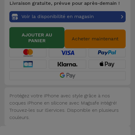
Livraison gratuite, prévue pour après-demain !
Accessoires
Voir la disponibilité en magasin
Mobilité,
Auto et
AJOUTER AU
Vélo
Acheter maintenant
PANIER
Accessoires
d'ordinateur
Accessoires
iPad et
Tablette
Protégez votre iPhone avec style grâce à nos
coques iPhone en silicone avec Magsafe intégré!
Kids
Trouvez-les sur iServices. Disponible en plusieurs
couleurs.
Voir
tout