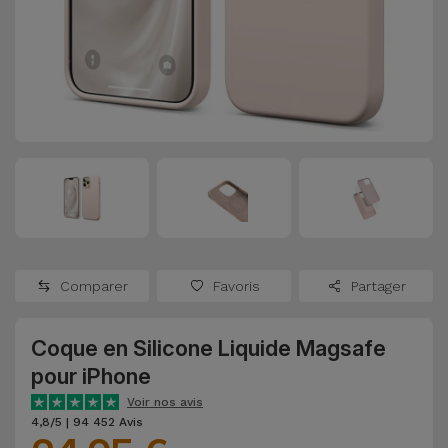
Watch
Apple Watch
Adaptateurs
Reconditionnés
Samsung
Coques et
Samsungs
Protections
Xiaomi
Reconditionnés
d'Écran
Huawei
iMacs
Batteries
Reconditionnés
Externes
Oppo
Consoles de
Chargeurs
Jeux
OnePlus
Comparer
Favoris
Partager
Reconditionnées
Ecouteurs
Google
et
Coque en Silicone Liquide Magsafe
Voir
Enceintes
pour iPhone
tout
Dyson
Voir nos avis
Montres
4,8/5 | 94 452 Avis
TCL
Connectées