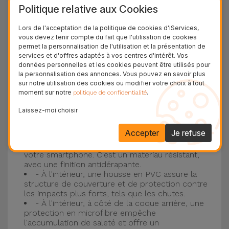
Politique relative aux Cookies
plus populaire d'Apple, l'
iPhone 16
et
iPhone 17
.
Lors de l'acceptation de la politique de cookies d'iServices,
Protection à 3 couches avec coques en
vous devez tenir compte du fait que l'utilisation de cookies
permet la personnalisation de l'utilisation et la présentation de
silicone
services et d'offres adaptés à vos centres d'intérêt. Vos
données personnelles et les cookies peuvent être utilisés pour
Nos coques en silicone pour iPhone ont une
la personnalisation des annonces. Vous pouvez en savoir plus
sur notre utilisation des cookies ou modifier votre choix à tout
construction robuste et de qualité, avec une
moment sur notre
.
politique de confidentialité
construction à trois couches, pour éviter au
Laissez-moi choisir
maximum les accidents et les casses !
- Une première couche de silicone liquide
Accepter
Je refuse
donne de la couleur et une couverture
complète à la coque arrière et au bord latéral de
votre smartphone. C'est un matériau résistant,
avec une finition antidérapante.
- À l'intérieur, une housse en PVC assure la
structure de couverture et de protection contre
les impacts plus forts, tels que les chutes.
- À l'intérieur, à côté de la coque arrière, une
protection en microfibre empêche
l'accumulation de saleté et offre un