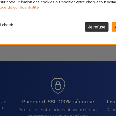
 sur notre utilisation des cookies ou modifier votre choix à tout mom
Partager
.
ique de confidentialité
 choisir
Je refuse
Paiement SSL 100% sécurisé
Liv
tre
rs.
Profitez de notre paiement sécurisé pour
Rece
commander en toute confiance