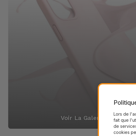
Politiqu
Lors de l'a
Voir La Galerie
fait que l'u
de services
cookies pe