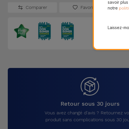
savoir plus
Comparer
Favoris
notre
polit
Laissez-moi
Retour sous 30 jours
Vous avez changé d'avis ? Retournez vo
produit sans complications sous 30 jou