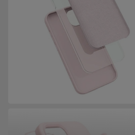
Accessoires
Mobilité,
Auto et
Vélo
Accessoires
d'ordinateur
Accessoires
iPad et
Tablette
Kids
Voir
tout