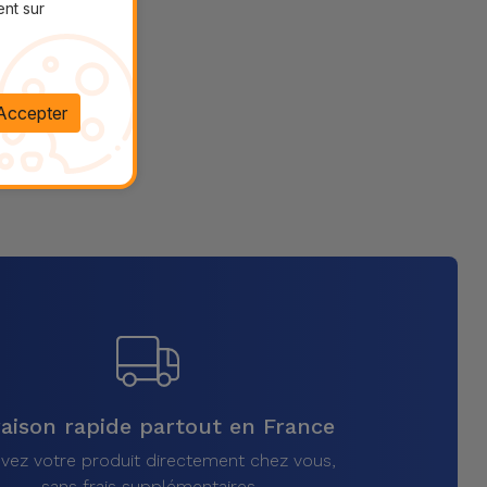
ent sur
Accepter
raison rapide partout en France
vez votre produit directement chez vous,
sans frais supplémentaires