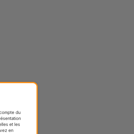
r compte du
présentation
lles et les
uvez en