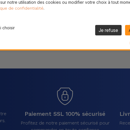
 sur notre utilisation des cookies ou modifier votre choix à tout mom
Partager
.
ique de confidentialité
 choisir
Je refuse
Paiement SSL 100% sécurisé
Liv
tre
rs.
Profitez de notre paiement sécurisé pour
Rece
commander en toute confiance