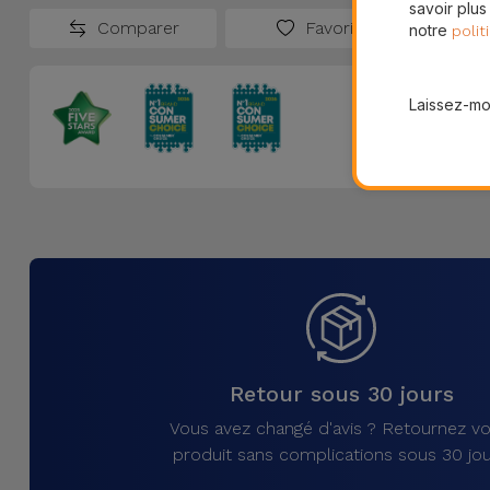
savoir plus
Comparer
Favoris
notre
polit
Laissez-moi
Retour sous 30 jours
Vous avez changé d'avis ? Retournez vo
produit sans complications sous 30 jou