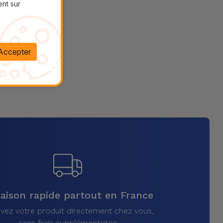
ent sur
Accepter
raison rapide partout en France
vez votre produit directement chez vous,
sans frais supplémentaires