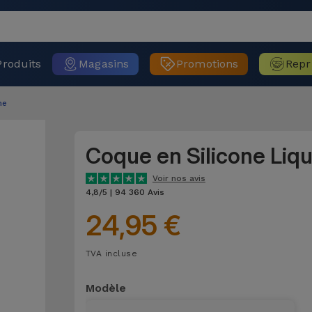
Produits
Magasins
Promotions
Repr
ne
Coque en Silicone Liq
Voir nos avis
4,8/5 | 94 360 Avis
24,95 €
TVA incluse
Modèle