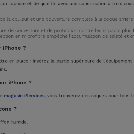
ion robuste et de qualité, avec une construction à trois cou
de la couleur et une couverture complète à la coque arrière 
ture de couverture et de protection contre les impacts plus f
protection en microfibre empêche l'accumulation de saleté et 
 iPhone ?
ttre en place : insérez la partie supérieure de l'équipement à
ins.
our iPhone ?
le
magasin iServices
, vous trouverez des coques pour tous l
cone ?
iffon humide.