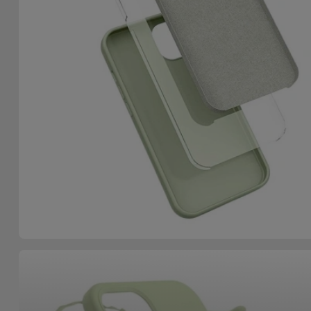
Accessoires
Mobilité,
Auto et
Vélo
Accessoires
d'ordinateur
Accessoires
iPad et
Tablette
Kids
Voir
tout