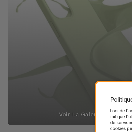
Politiqu
Lors de l'a
Voir La Galerie
fait que l'u
de services
cookies pe