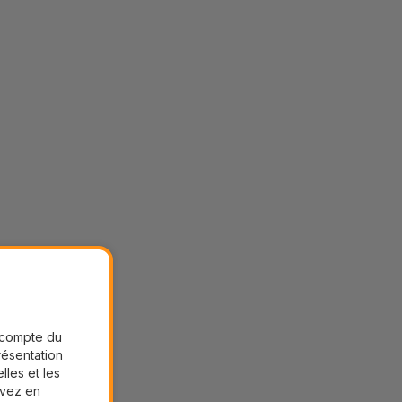
r compte du
présentation
lles et les
uvez en