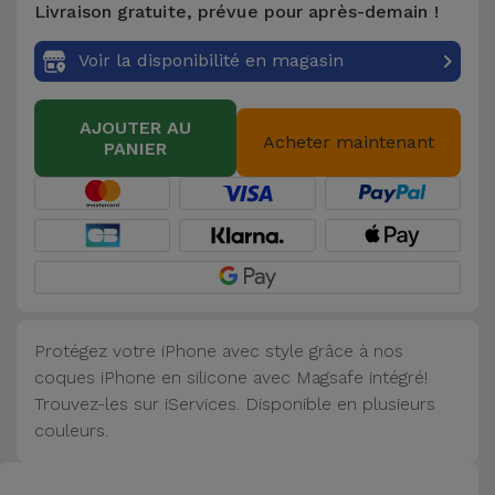
Livraison gratuite, prévue pour après-demain !
Accessoires
Voir la disponibilité en magasin
Mobilité,
Auto et
AJOUTER AU
Vélo
Acheter maintenant
PANIER
Accessoires
d'ordinateur
Accessoires
iPad et
Tablette
Protégez votre iPhone avec style grâce à nos
coques iPhone en silicone avec Magsafe intégré!
Kids
Trouvez-les sur iServices. Disponible en plusieurs
couleurs.
Voir
tout