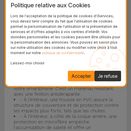
Politique relative aux Cookies
plus populaire d'Apple, l'
iPhone 16
et
iPhone 17
.
Lors de l'acceptation de la politique de cookies d'iServices,
Protection à 3 couches avec coques en
vous devez tenir compte du fait que l'utilisation de cookies
permet la personnalisation de l'utilisation et la présentation de
silicone
services et d'offres adaptés à vos centres d'intérêt. Vos
données personnelles et les cookies peuvent être utilisés pour
Nos coques en silicone pour iPhone ont une
la personnalisation des annonces. Vous pouvez en savoir plus
sur notre utilisation des cookies ou modifier votre choix à tout
construction robuste et de qualité, avec une
moment sur notre
.
politique de confidentialité
construction à trois couches, pour éviter au
Laissez-moi choisir
maximum les accidents et les casses !
- Une première couche de silicone liquide
Accepter
Je refuse
donne de la couleur et une couverture
complète à la coque arrière et au bord latéral de
votre smartphone. C'est un matériau résistant,
avec une finition antidérapante.
- À l'intérieur, une housse en PVC assure la
structure de couverture et de protection contre
les impacts plus forts, tels que les chutes.
- À l'intérieur, à côté de la coque arrière, une
protection en microfibre empêche
l'accumulation de saleté et offre un