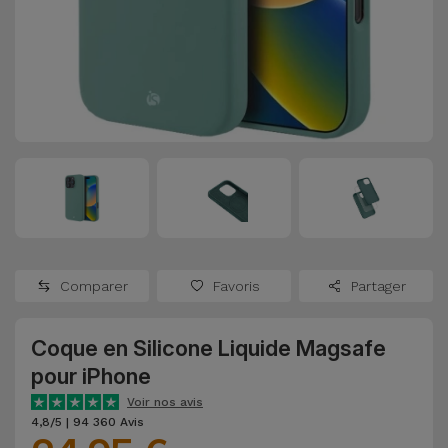
Watch
Apple Watch
Adaptateurs
Reconditionnés
Samsung
Coques et
Samsungs
Protections
Xiaomi
Reconditionnés
d'Écran
Huawei
iMacs
Batteries
Reconditionnés
Externes
Oppo
Consoles de
Chargeurs
Jeux
OnePlus
Comparer
Favoris
Partager
Reconditionnées
Ecouteurs
Google
et
Coque en Silicone Liquide Magsafe
Voir
Enceintes
pour iPhone
tout
Dyson
Voir nos avis
Montres
4,8/5 | 94 360 Avis
TCL
Connectées