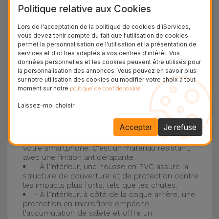
Politique relative aux Cookies
plus populaire d'Apple, l'
iPhone 16
et
iPhone 17
.
Lors de l'acceptation de la politique de cookies d'iServices,
Protection à 3 couches avec coques en
vous devez tenir compte du fait que l'utilisation de cookies
permet la personnalisation de l'utilisation et la présentation de
silicone
services et d'offres adaptés à vos centres d'intérêt. Vos
données personnelles et les cookies peuvent être utilisés pour
Nos coques en silicone pour iPhone ont une
la personnalisation des annonces. Vous pouvez en savoir plus
sur notre utilisation des cookies ou modifier votre choix à tout
construction robuste et de qualité, avec une
moment sur notre
.
politique de confidentialité
construction à trois couches, pour éviter au
Laissez-moi choisir
maximum les accidents et les casses !
- Une première couche de silicone liquide
Accepter
Je refuse
donne de la couleur et une couverture
complète à la coque arrière et au bord latéral de
votre smartphone. C'est un matériau résistant,
avec une finition antidérapante.
- À l'intérieur, une housse en PVC assure la
structure de couverture et de protection contre
les impacts plus forts, tels que les chutes.
- À l'intérieur, à côté de la coque arrière, une
protection en microfibre empêche
l'accumulation de saleté et offre un