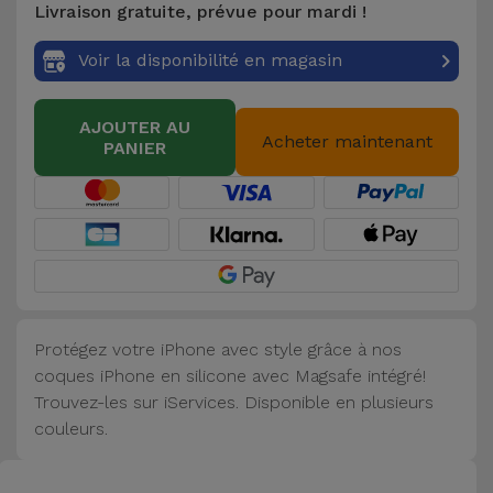
Livraison gratuite, prévue pour mardi !
Accessoires
Voir la disponibilité en magasin
Mobilité,
Auto et
AJOUTER AU
Vélo
Acheter maintenant
PANIER
Accessoires
d'ordinateur
Accessoires
iPad et
Tablette
Protégez votre iPhone avec style grâce à nos
coques iPhone en silicone avec Magsafe intégré!
Kids
Trouvez-les sur iServices. Disponible en plusieurs
couleurs.
Voir
tout