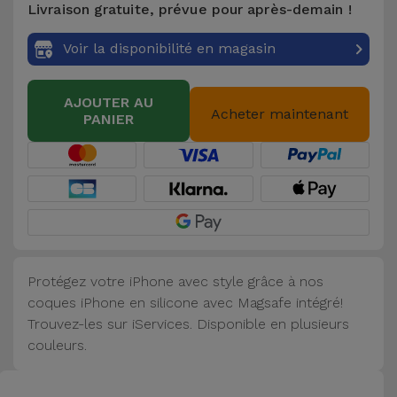
Livraison gratuite, prévue pour après-demain !
Accessoires
Voir la disponibilité en magasin
Mobilité,
Auto et
AJOUTER AU
Vélo
Acheter maintenant
PANIER
Accessoires
d'ordinateur
Accessoires
iPad et
Tablette
Protégez votre iPhone avec style grâce à nos
coques iPhone en silicone avec Magsafe intégré!
Kids
Trouvez-les sur iServices. Disponible en plusieurs
couleurs.
Voir
tout