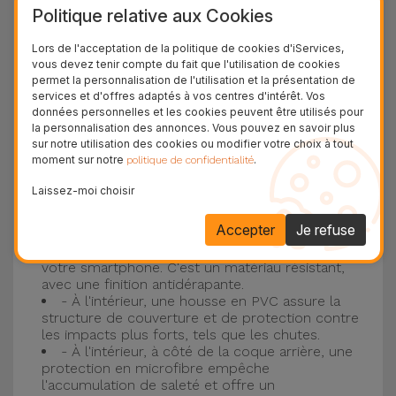
Politique relative aux Cookies
plus populaire d'Apple, l'
iPhone 16
et
iPhone 17
.
Lors de l'acceptation de la politique de cookies d'iServices,
Protection à 3 couches avec coques en
vous devez tenir compte du fait que l'utilisation de cookies
permet la personnalisation de l'utilisation et la présentation de
silicone
services et d'offres adaptés à vos centres d'intérêt. Vos
données personnelles et les cookies peuvent être utilisés pour
Nos coques en silicone pour iPhone ont une
la personnalisation des annonces. Vous pouvez en savoir plus
sur notre utilisation des cookies ou modifier votre choix à tout
construction robuste et de qualité, avec une
moment sur notre
.
politique de confidentialité
construction à trois couches, pour éviter au
Laissez-moi choisir
maximum les accidents et les casses !
- Une première couche de silicone liquide
Accepter
Je refuse
donne de la couleur et une couverture
complète à la coque arrière et au bord latéral de
votre smartphone. C'est un matériau résistant,
avec une finition antidérapante.
- À l'intérieur, une housse en PVC assure la
structure de couverture et de protection contre
les impacts plus forts, tels que les chutes.
- À l'intérieur, à côté de la coque arrière, une
protection en microfibre empêche
l'accumulation de saleté et offre un