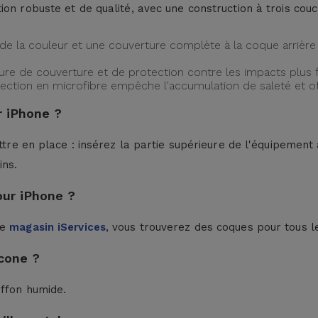
ion robuste et de qualité, avec une construction à trois cou
de la couleur et une couverture complète à la coque arrière 
ture de couverture et de protection contre les impacts plus f
protection en microfibre empêche l'accumulation de saleté et 
 iPhone ?
ttre en place : insérez la partie supérieure de l'équipement à
ins.
our iPhone ?
le
magasin iServices
, vous trouverez des coques pour tous l
cone ?
iffon humide.