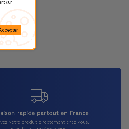
ent sur
Accepter
raison rapide partout en France
vez votre produit directement chez vous,
sans frais supplémentaires