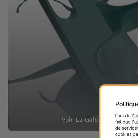
Politiqu
Lors de l'a
Voir La Galerie
fait que l'u
de services
cookies pe