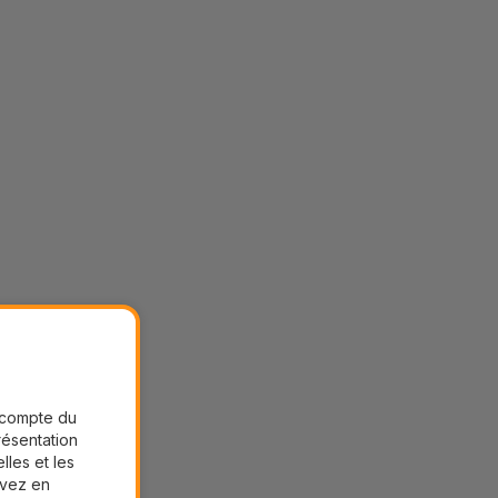
r compte du
présentation
lles et les
uvez en