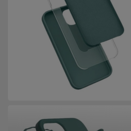
Accessoires
Mobilité,
Auto et
Vélo
Accessoires
d'ordinateur
Accessoires
iPad et
Tablette
Kids
Voir
tout