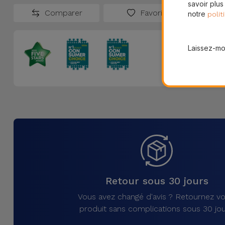
savoir plus
Comparer
Favoris
notre
polit
Laissez-moi
Retour sous 30 jours
Vous avez changé d'avis ? Retournez vo
produit sans complications sous 30 jou