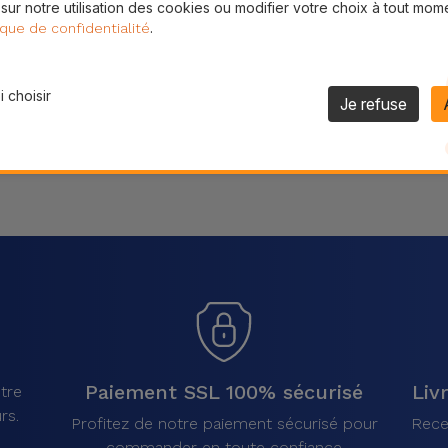
 sur notre utilisation des cookies ou modifier votre choix à tout mom
Partager
.
ique de confidentialité
 choisir
Je refuse
Paiement SSL 100% sécurisé
Liv
tre
rs.
Profitez de notre paiement sécurisé pour
Rece
commander en toute confiance