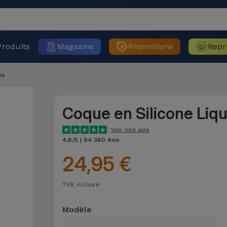
Produits
Magasins
Promotions
Repr
ne
Coque en Silicone Liq
Voir nos avis
4,8/5 | 94 360 Avis
24,95 €
TVA incluse
Modèle