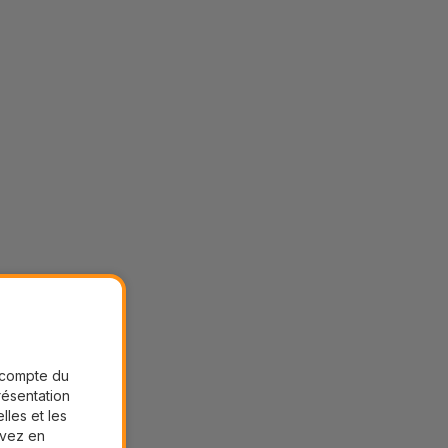
r compte du
présentation
lles et les
uvez en