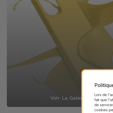
Politiqu
Lors de l'a
Voir La Galerie
fait que l'u
de services
cookies pe