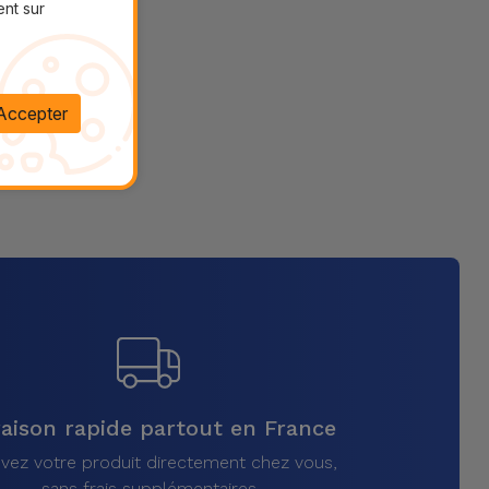
ent sur
Accepter
raison rapide partout en France
vez votre produit directement chez vous,
sans frais supplémentaires