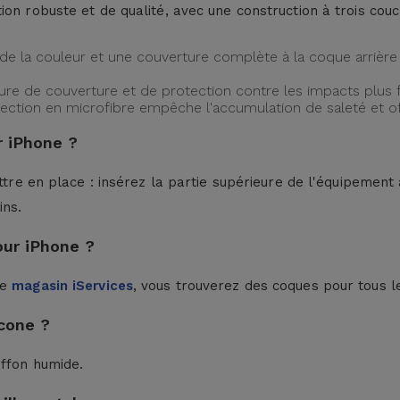
ion robuste et de qualité, avec une construction à trois cou
de la couleur et une couverture complète à la coque arrière 
ture de couverture et de protection contre les impacts plus f
protection en microfibre empêche l'accumulation de saleté et 
 iPhone ?
ttre en place : insérez la partie supérieure de l'équipement à
ins.
our iPhone ?
le
magasin iServices
, vous trouverez des coques pour tous l
cone ?
iffon humide.