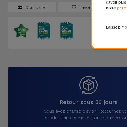
savoir plus
Comparer
Favoris
notre
polit
Laissez-moi
Retour sous 30 jours
Vous avez changé d'avis ? Retournez vo
produit sans complications sous 30 jou