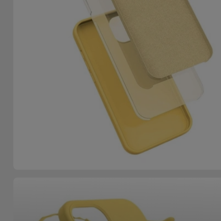
Accessoires
Mobilité,
Auto et
Vélo
Accessoires
d'ordinateur
Accessoires
iPad et
Tablette
Kids
Voir
tout