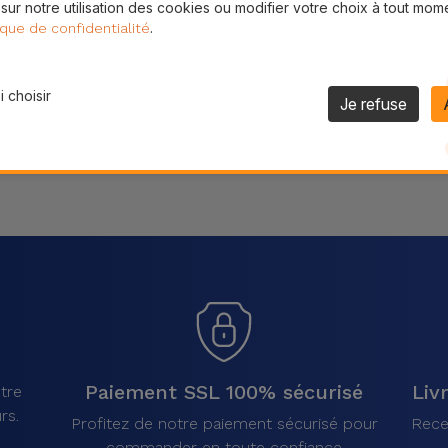
 sur notre utilisation des cookies ou modifier votre choix à tout mom
Partager
.
ique de confidentialité
 choisir
Je refuse
Paiement SSL 100% sécurisé
Liv
tre
rs.
Profitez de notre paiement sécurisé pour
Rece
commander en toute confiance