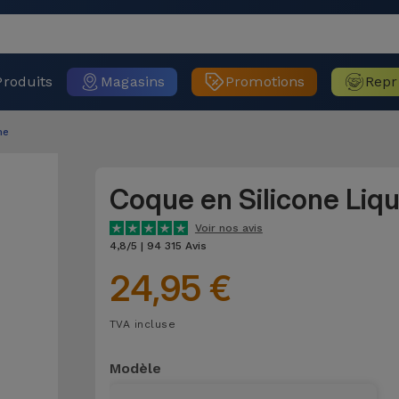
Produits
Magasins
Promotions
Repr
ne
Coque en Silicone Liq
Voir nos avis
4,8/5 | 94 315 Avis
24,95 €
TVA incluse
Modèle