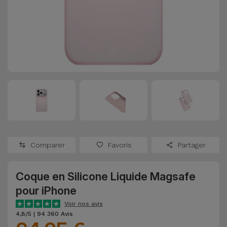
Watch
Apple Watch
Adaptateurs
Reconditionnés
Samsung
Coques et
Samsungs
Protections
Xiaomi
Reconditionnés
d'Écran
Huawei
iMacs
Batteries
Reconditionnés
Externes
Oppo
Consoles de
Chargeurs
Jeux
OnePlus
Comparer
Favoris
Partager
Reconditionnées
Ecouteurs
Google
et
Coque en Silicone Liquide Magsafe
Voir
Enceintes
pour iPhone
tout
Dyson
Voir nos avis
Montres
4,8/5 | 94 360 Avis
TCL
Connectées