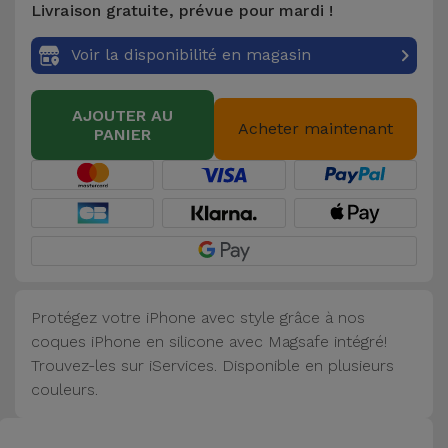
Livraison gratuite, prévue pour mardi !
Accessoires
Voir la disponibilité en magasin
Mobilité,
Auto et
AJOUTER AU
Vélo
Acheter maintenant
PANIER
Accessoires
d'ordinateur
Accessoires
iPad et
Tablette
Protégez votre iPhone avec style grâce à nos
coques iPhone en silicone avec Magsafe intégré!
Kids
Trouvez-les sur iServices. Disponible en plusieurs
couleurs.
Voir
tout