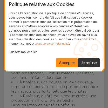
Politique relative aux Cookies
plus populaire d'Apple, l'
iPhone 16
et
iPhone 17
.
Lors de l'acceptation de la politique de cookies d'iServices,
Protection à 3 couches avec coques en
vous devez tenir compte du fait que l'utilisation de cookies
permet la personnalisation de l'utilisation et la présentation de
silicone
services et d'offres adaptés à vos centres d'intérêt. Vos
données personnelles et les cookies peuvent être utilisés pour
Nos coques en silicone pour iPhone ont une
la personnalisation des annonces. Vous pouvez en savoir plus
sur notre utilisation des cookies ou modifier votre choix à tout
construction robuste et de qualité, avec une
moment sur notre
.
politique de confidentialité
construction à trois couches, pour éviter au
Laissez-moi choisir
maximum les accidents et les casses !
- Une première couche de silicone liquide
Accepter
Je refuse
donne de la couleur et une couverture
complète à la coque arrière et au bord latéral de
votre smartphone. C'est un matériau résistant,
avec une finition antidérapante.
- À l'intérieur, une housse en PVC assure la
structure de couverture et de protection contre
les impacts plus forts, tels que les chutes.
- À l'intérieur, à côté de la coque arrière, une
protection en microfibre empêche
l'accumulation de saleté et offre un