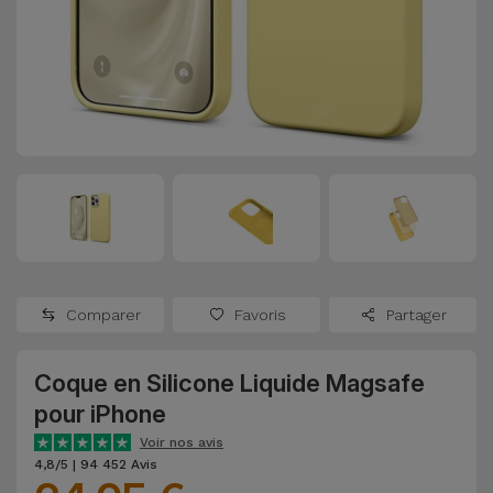
Watch
Apple Watch
Adaptateurs
Reconditionnés
Samsung
Coques et
Samsungs
Protections
Xiaomi
Reconditionnés
d'Écran
Huawei
iMacs
Batteries
Reconditionnés
Externes
Oppo
Consoles de
Chargeurs
Jeux
OnePlus
Comparer
Favoris
Partager
Reconditionnées
Ecouteurs
Google
et
Coque en Silicone Liquide Magsafe
Voir
Enceintes
pour iPhone
tout
Dyson
Voir nos avis
Montres
4,8/5 | 94 452 Avis
TCL
Connectées