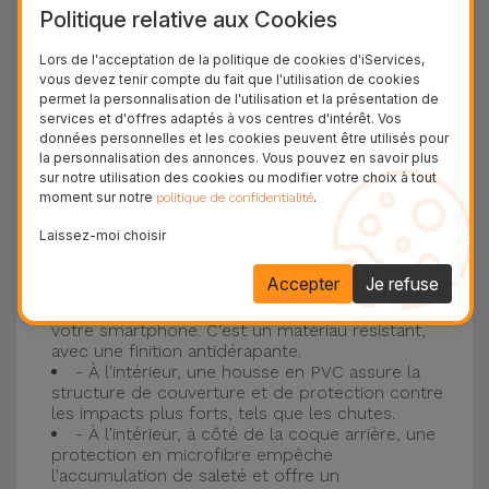
Politique relative aux Cookies
plus populaire d'Apple, l'
iPhone 16
et
iPhone 17
.
Lors de l'acceptation de la politique de cookies d'iServices,
Protection à 3 couches avec coques en
vous devez tenir compte du fait que l'utilisation de cookies
permet la personnalisation de l'utilisation et la présentation de
silicone
services et d'offres adaptés à vos centres d'intérêt. Vos
données personnelles et les cookies peuvent être utilisés pour
Nos coques en silicone pour iPhone ont une
la personnalisation des annonces. Vous pouvez en savoir plus
sur notre utilisation des cookies ou modifier votre choix à tout
construction robuste et de qualité, avec une
moment sur notre
.
politique de confidentialité
construction à trois couches, pour éviter au
Laissez-moi choisir
maximum les accidents et les casses !
- Une première couche de silicone liquide
Accepter
Je refuse
donne de la couleur et une couverture
complète à la coque arrière et au bord latéral de
votre smartphone. C'est un matériau résistant,
avec une finition antidérapante.
- À l'intérieur, une housse en PVC assure la
structure de couverture et de protection contre
les impacts plus forts, tels que les chutes.
- À l'intérieur, à côté de la coque arrière, une
protection en microfibre empêche
l'accumulation de saleté et offre un