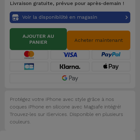
Livraison gratuite, prévue pour après-demain !
Accessoires
Voir la disponibilité en magasin
Mobilité,
Auto et
AJOUTER AU
Vélo
Acheter maintenant
PANIER
Accessoires
d'ordinateur
Accessoires
iPad et
Tablette
Protégez votre iPhone avec style grâce à nos
coques iPhone en silicone avec Magsafe intégré!
Kids
Trouvez-les sur iServices. Disponible en plusieurs
couleurs.
Voir
tout