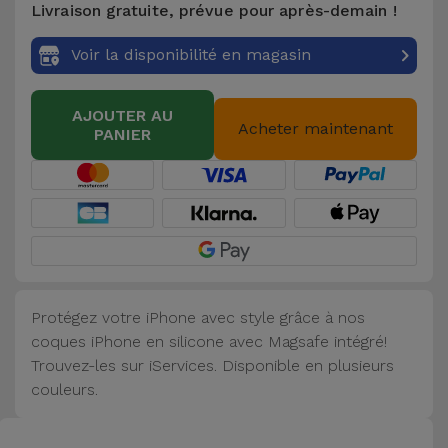
Livraison gratuite, prévue pour après-demain !
Accessoires
Voir la disponibilité en magasin
Mobilité,
Auto et
AJOUTER AU
Vélo
Acheter maintenant
PANIER
Accessoires
d'ordinateur
Accessoires
iPad et
Tablette
Protégez votre iPhone avec style grâce à nos
coques iPhone en silicone avec Magsafe intégré!
Kids
Trouvez-les sur iServices. Disponible en plusieurs
couleurs.
Voir
tout