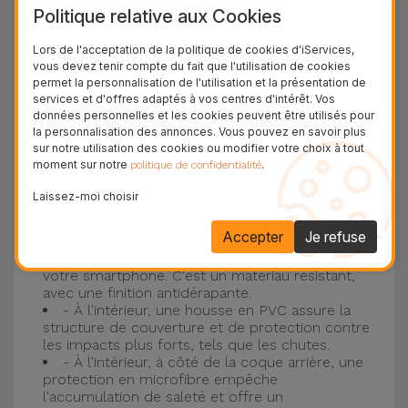
Politique relative aux Cookies
plus populaire d'Apple, l'
iPhone 16
et
iPhone 17
.
Lors de l'acceptation de la politique de cookies d'iServices,
Protection à 3 couches avec coques en
vous devez tenir compte du fait que l'utilisation de cookies
permet la personnalisation de l'utilisation et la présentation de
silicone
services et d'offres adaptés à vos centres d'intérêt. Vos
données personnelles et les cookies peuvent être utilisés pour
Nos coques en silicone pour iPhone ont une
la personnalisation des annonces. Vous pouvez en savoir plus
sur notre utilisation des cookies ou modifier votre choix à tout
construction robuste et de qualité, avec une
moment sur notre
.
politique de confidentialité
construction à trois couches, pour éviter au
Laissez-moi choisir
maximum les accidents et les casses !
- Une première couche de silicone liquide
Accepter
Je refuse
donne de la couleur et une couverture
complète à la coque arrière et au bord latéral de
votre smartphone. C'est un matériau résistant,
avec une finition antidérapante.
- À l'intérieur, une housse en PVC assure la
structure de couverture et de protection contre
les impacts plus forts, tels que les chutes.
- À l'intérieur, à côté de la coque arrière, une
protection en microfibre empêche
l'accumulation de saleté et offre un