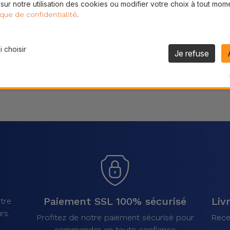
 sur notre utilisation des cookies ou modifier votre choix à tout mom
Partager
.
ique de confidentialité
 choisir
Je refuse
Paiement SSL 100% sécurisé
Liv
tre
rs.
Profitez de notre paiement sécurisé pour
Rece
commander en toute confiance