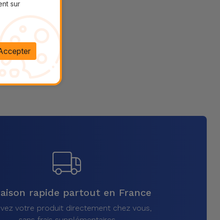
ent sur
Accepter
raison rapide partout en France
vez votre produit directement chez vous,
sans frais supplémentaires