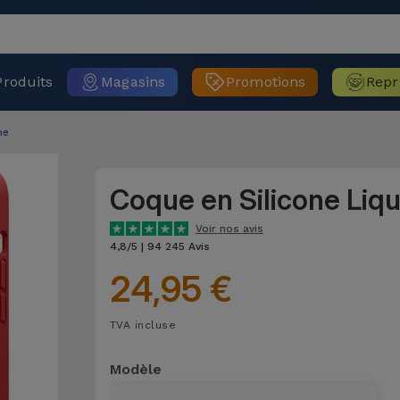
Produits
Magasins
Promotions
Repr
ne
Coque en Silicone Liq
Voir nos avis
4,8/5 | 94 245 Avis
24,95 €
TVA incluse
Modèle