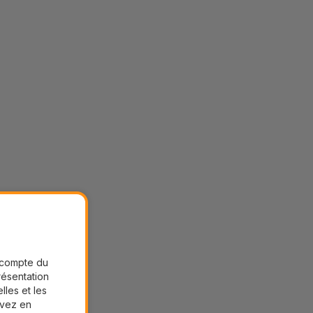
r compte du
présentation
lles et les
uvez en