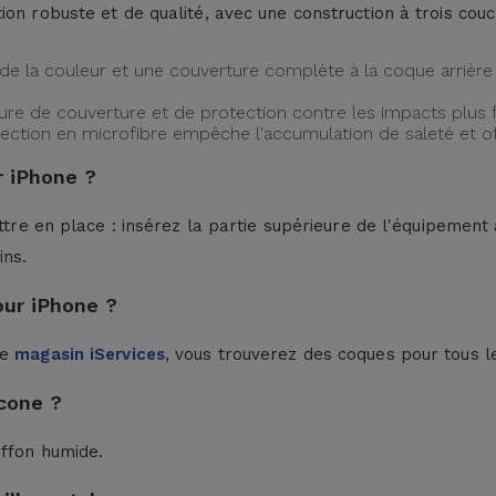
ion robuste et de qualité, avec une construction à trois cou
de la couleur et une couverture complète à la coque arrière 
ture de couverture et de protection contre les impacts plus f
protection en microfibre empêche l'accumulation de saleté et 
 iPhone ?
ttre en place : insérez la partie supérieure de l'équipement à
ins.
our iPhone ?
le
magasin iServices
, vous trouverez des coques pour tous l
cone ?
iffon humide.