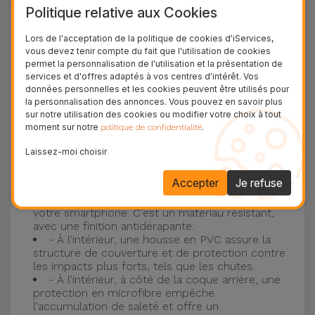
Politique relative aux Cookies
plus populaire d'Apple, l'
iPhone 16
et
iPhone 17
.
Lors de l'acceptation de la politique de cookies d'iServices,
Protection à 3 couches avec coques en
vous devez tenir compte du fait que l'utilisation de cookies
permet la personnalisation de l'utilisation et la présentation de
silicone
services et d'offres adaptés à vos centres d'intérêt. Vos
données personnelles et les cookies peuvent être utilisés pour
Nos coques en silicone pour iPhone ont une
la personnalisation des annonces. Vous pouvez en savoir plus
sur notre utilisation des cookies ou modifier votre choix à tout
construction robuste et de qualité, avec une
moment sur notre
.
politique de confidentialité
construction à trois couches, pour éviter au
Laissez-moi choisir
maximum les accidents et les casses !
- Une première couche de silicone liquide
Accepter
Je refuse
donne de la couleur et une couverture
complète à la coque arrière et au bord latéral de
votre smartphone. C'est un matériau résistant,
avec une finition antidérapante.
- À l'intérieur, une housse en PVC assure la
structure de couverture et de protection contre
les impacts plus forts, tels que les chutes.
- À l'intérieur, à côté de la coque arrière, une
protection en microfibre empêche
l'accumulation de saleté et offre un