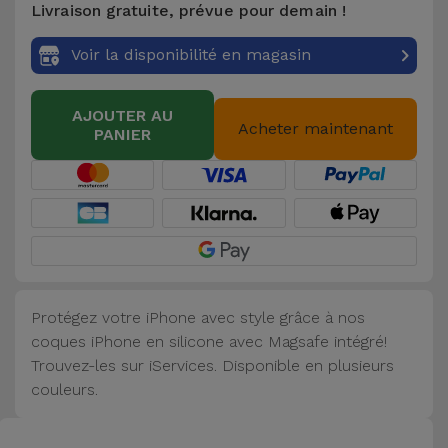
Livraison gratuite, prévue pour demain !
Accessoires
Voir la disponibilité en magasin
Mobilité,
Auto et
AJOUTER AU
Vélo
Acheter maintenant
PANIER
Accessoires
d'ordinateur
Accessoires
iPad et
Tablette
Protégez votre iPhone avec style grâce à nos
coques iPhone en silicone avec Magsafe intégré!
Kids
Trouvez-les sur iServices. Disponible en plusieurs
couleurs.
Voir
tout