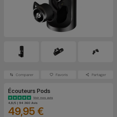
Watch
Apple Watch
Adaptateurs
Reconditionnés
Samsung
Coques et
Samsungs
Protections
Xiaomi
Reconditionnés
d'Écran
Huawei
iMacs
Batteries
Reconditionnés
Externes
Oppo
Consoles de
Chargeurs
Jeux
OnePlus
Comparer
Favoris
Partager
Reconditionnées
Ecouteurs
Google
et
Écouteurs Pods
Voir
Enceintes
tout
Voir nos avis
Dyson
4,8/5 | 94 360 Avis
49,95 €
Montres
TCL
Connectées