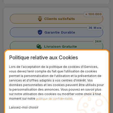
+ 100.000
Clients satisfaits
36 Mois
Garantie Durable
24H
Livraison Gratuite
Politique relative aux Cookies
Découvrez les écouteurs Pods
Lors de l'acceptation de la politique de cookies d'iServices,
Découvrez les iServices Pods, des écouteurs sans
vous devez tenir compte du fait que l'utilisation de cookies
permet la personnalisation de l'utilisation et la présentation de
fil intelligents livrés avec un étui de charge.
services et d'offres adaptés à vos centres d'intérêt. Vos
Profitez d'une qualité sonore optimale et d'un
données personnelles et les cookies peuvent être utilisés pour
la personnalisation des annonces. Vous pouvez en savoir plus
style unique.
sur notre utilisation des cookies ou modifier votre choix à tout
Avec ces écouteurs Bluetooth, écoutez votre
moment sur notre
.
politique de confidentialité
musique et vos podcasts préférés et répondez à
Laissez-moi choisir
vos appels en tout confort. Vous pouvez