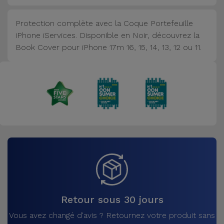
Accessoires
Protection complète avec la Coque Portefeuille
iPhone iServices. Disponible en Noir, découvrez la
Mobilité,
Book Cover pour iPhone 17m 16, 15, 14, 13, 12 ou 11.
Auto et
Vélo
Accessoires
d'ordinateur
Accessoires
iPad et
Tablette
Kids
Retour sous 30 jours
Voir
Vous avez changé d'avis ? Retournez votre produit sans
tout