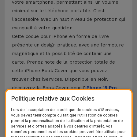
votre smartphone, permettant ainsi un volume
minimal sur le téléphone portable. C'est
l'accessoire avec un haut niveau de protection qui
manquait à votre quotidien.
Cette coque pour iPhone en forme de livre
présente un design pratique, avec une fermeture
magnétique et la possibilité de contenir une
carte. Prenez note de la protection totale de
cette iPhone Book Cover que vous pouvez
trouver chez iServices. Disponible en Noir,
découvrez la Book Cover pour l'
iPhone 15 Pro
Max
, mais aussi d'autres modèles Apple comme
Politique relative aux Cookies
l'
iPhone 14
, 13, 12 ou 11. Et bien sûr, sans oublier
Lors de l'acceptation de la politique de cookies d'iServices,
le dernier
iPhone 16
et
iPhone 17
.
vous devez tenir compte du fait que l'utilisation de cookies
permet la personnalisation de l'utilisation et la présentation de
Autres détails de la Coque Portefeuille
services et d'offres adaptés à vos centres d'intérêt. Vos
données personnelles et les cookies peuvent être utilisés pour
iPhone