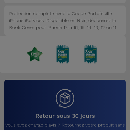
Accessoires
Protection complète avec la Coque Portefeuille
iPhone iServices. Disponible en Noir, découvrez la
Mobilité,
Book Cover pour iPhone 17m 16, 15, 14, 13, 12 ou 11.
Auto et
Vélo
Accessoires
d'ordinateur
Accessoires
iPad et
Tablette
Kids
Retour sous 30 jours
Voir
Vous avez changé d'avis ? Retournez votre produit sans
tout