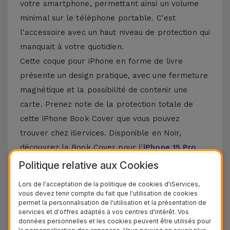
votre smartphone, permettant ainsi un volume
minimal sur le téléphone portable. C'est
l'accessoire avec un haut niveau de protection qui
manquait à votre quotidien.
Cette coque pour iPhone en forme de livre
présente un design pratique, avec une fermeture
magnétique et la possibilité de contenir une
carte. Prenez note de la protection totale de
cette iPhone Book Cover que vous pouvez
trouver chez iServices. Disponible en Noir,
découvrez la Book Cover pour l'
iPhone 15 Pro
Max
, mais aussi d'autres modèles Apple comme
Politique relative aux Cookies
l'
iPhone 14
, 13, 12 ou 11. Et bien sûr, sans oublier
Lors de l'acceptation de la politique de cookies d'iServices,
le dernier
iPhone 16
et
iPhone 17
.
vous devez tenir compte du fait que l'utilisation de cookies
permet la personnalisation de l'utilisation et la présentation de
Autres détails de la Coque Portefeuille
services et d'offres adaptés à vos centres d'intérêt. Vos
données personnelles et les cookies peuvent être utilisés pour
iPhone