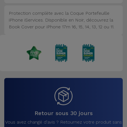
Accessoires
Protection complète avec la Coque Portefeuille
iPhone iServices. Disponible en Noir, découvrez la
Mobilité,
Book Cover pour iPhone 17m 16, 15, 14, 13, 12 ou 11.
Auto et
Vélo
Accessoires
d'ordinateur
Accessoires
iPad et
Tablette
Kids
Retour sous 30 jours
Voir
Vous avez changé d'avis ? Retournez votre produit sans
tout