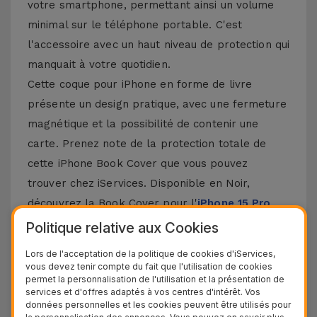
votre smartphone, permettant ainsi un volume
minimal sur le téléphone portable. C'est
l'accessoire avec un haut niveau de protection qui
manquait à votre quotidien.
Cette coque pour iPhone en forme de livre
présente un design pratique, avec une fermeture
magnétique et la possibilité de contenir une
carte. Prenez note de la protection totale de
cette iPhone Book Cover que vous pouvez
trouver chez iServices. Disponible en Noir,
découvrez la Book Cover pour l'
iPhone 15 Pro
Max
, mais aussi d'autres modèles Apple comme
Politique relative aux Cookies
l'
iPhone 14
, 13, 12 ou 11. Et bien sûr, sans oublier
Lors de l'acceptation de la politique de cookies d'iServices,
le dernier
iPhone 16
et
iPhone 17
.
vous devez tenir compte du fait que l'utilisation de cookies
permet la personnalisation de l'utilisation et la présentation de
Autres détails de la Coque Portefeuille
services et d'offres adaptés à vos centres d'intérêt. Vos
données personnelles et les cookies peuvent être utilisés pour
iPhone