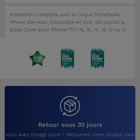
Accessoires
Protection complète avec la Coque Portefeuille
iPhone iServices. Disponible en Noir, découvrez la
Mobilité,
Book Cover pour iPhone 17m 16, 15, 14, 13, 12 ou 11.
Auto et
Vélo
Accessoires
d'ordinateur
Accessoires
iPad et
Tablette
Kids
Retour sous 30 jours
Voir
Vous avez changé d'avis ? Retournez votre produit sans
tout