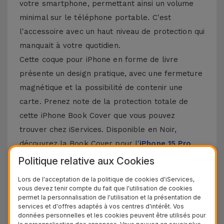
votre smartphone, permettant ainsi un volume
minimal sur le téléphone portable. C'est
l'accessoire avec un haut niveau de protection qui
manquait à votre quotidien.
Cette coque pour iPhone en forme de livre
présente un design pratique, avec une fermeture
magnétique et la possibilité de contenir une
carte. Prenez note de la protection totale de
cette iPhone Book Cover que vous pouvez
trouver chez iServices. Disponible en Noir,
découvrez la Book Cover pour l'
iPhone 15 Pro
Max
, mais aussi d'autres modèles Apple comme
Politique relative aux Cookies
l'
iPhone 14
, 13, 12 ou 11. Et bien sûr, sans oublier
Lors de l'acceptation de la politique de cookies d'iServices,
le dernier
iPhone 16
et
iPhone 17
.
vous devez tenir compte du fait que l'utilisation de cookies
permet la personnalisation de l'utilisation et la présentation de
Autres détails de la Coque Portefeuille
services et d'offres adaptés à vos centres d'intérêt. Vos
données personnelles et les cookies peuvent être utilisés pour
iPhone