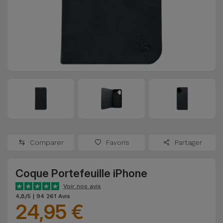
Watch
Apple Watch
Adaptateurs
Reconditionnés
Samsung
Coques et
Samsungs
Protections
Xiaomi
Reconditionnés
d'Écran
Huawei
iMacs
Batteries
Reconditionnés
Externes
Oppo
Consoles de
Chargeurs
Jeux
OnePlus
Comparer
Favoris
Partager
Reconditionnées
Ecouteurs
Google
et
Coque Portefeuille iPhone
Voir
Enceintes
tout
Voir nos avis
Dyson
4,8/5 | 94 261 Avis
24,95 €
Montres
TCL
Connectées