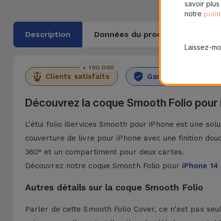
savoir plus
notre
polit
Description
Données du produit
Laissez-moi
+ 100.000
36 Mois
Clients satisfaits
Garantie Durable
Découvrez la coque Smooth Folio pour
L'étui folio iServices Smooth pour iPhone est une sol
couverture de livre pour iPhone avec une finition dou
360° et un compartiment pour deux cartes.
Découvrez notre coque Smooth Folio pour
iPhone 14
Autres détails sur la coque Smooth Folio
Parler de cette Smooth Folio Cover, ce n'est pas seul