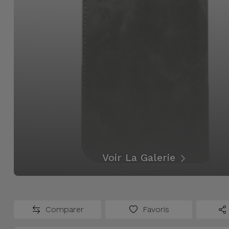
Accessoires
Mobilité,
Auto et
Vélo
Accessoires
d'ordinateur
Accessoires
iPad et
Tablette
Voir La Galerie
Kids
Comparer
Favoris
Voir
tout