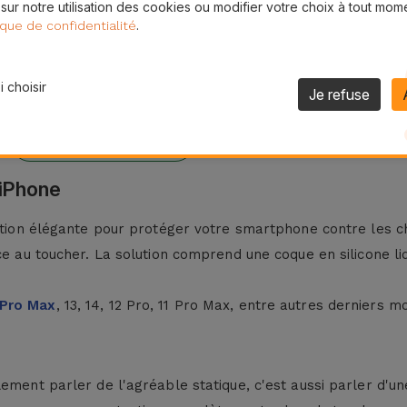
 sur notre utilisation des cookies ou modifier votre choix à tout mom
.
ique de confidentialité
 choisir
Je refuse
24H
Livraison Gratuite
 iPhone
ution élégante pour protéger votre smartphone contre les chut
ce au toucher. La solution comprend une coque en silicone liq
 Pro Max
, 13, 14, 12 Pro, 11 Pro Max, entre autres derniers 
ement parler de l'agréable statique, c'est aussi parler d'une