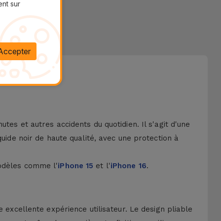
ent sur
Accepter
es et autres accidents du quotidien. Il s'agit d'une
uide noir de haute qualité, avec une protection à
modèles comme l'
iPhone 15
et l'
iPhone 16
.
 excellente expérience utilisateur. Le design pliable