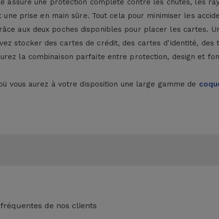
le assure une protection complète contre les chutes, les ray
t une prise en main sûre. Tout cela pour minimiser les accid
âce aux deux poches disponibles pour placer les cartes. Un 
z stocker des cartes de crédit, des cartes d'identité, des t
rez la combinaison parfaite entre protection, design et fon
s où vous aurez à votre disposition une large gamme de
coque
 fréquentes de nos clients