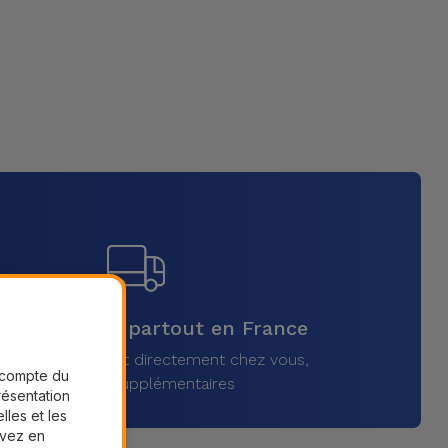
raison rapide partout en France
vez votre produit directement chez vous,
r compte du
sans frais supplémentaires
présentation
lles et les
uvez en