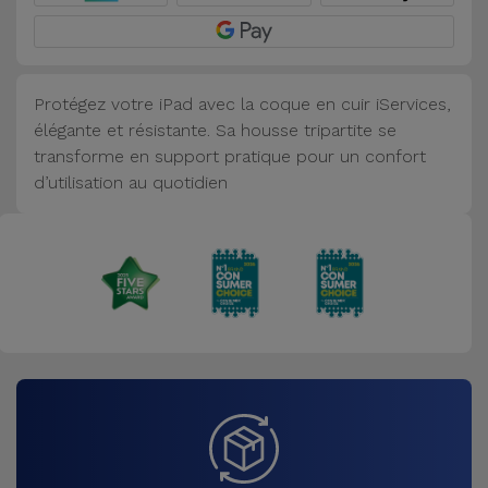
Accessoires
Mobilité,
Protégez votre iPad avec la coque en cuir iServices,
Auto et
élégante et résistante. Sa housse tripartite se
Vélo
transforme en support pratique pour un confort
d’utilisation au quotidien
Accessoires
d'ordinateur
Accessoires
iPad et
Tablette
Kids
Voir
tout