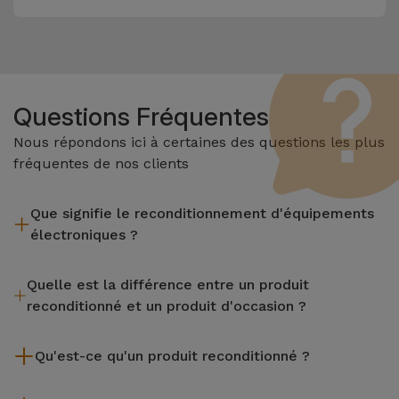
Questions Fréquentes
Nous répondons ici à certaines des questions les plus
fréquentes de nos clients
Que signifie le reconditionnement d'équipements
électroniques ?
Le reconditionnement implique plusieurs étapes telles que
Quelle est la différence entre un produit
l'inspection, le nettoyage, sans oublier la réparation de tout
reconditionné et un produit d'occasion ?
composant défectueux. Il convient de rappeler que tous les
équipements reconditionnés par Services passent par
Les produits reconditionnés iServices sont soigneusement
plusieurs tests rigoureux de qualité et de performance avant
Qu'est-ce qu'un produit reconditionné ?
testés et préparés par des techniciens spécialisés pour
d'être mis en vente.
garantir leur parfait fonctionnement. Contrairement à un
Un produit reconditionné est un équipement qui a été peu ou