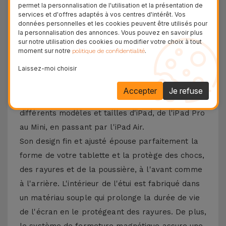
permet la personnalisation de l'utilisation et la présentation de
protection élégante. Fabriqué en cuir de haute
services et d'offres adaptés à vos centres d'intérêt. Vos
données personnelles et les cookies peuvent être utilisés pour
qualité, cet étui pour tablette offre un toucher
la personnalisation des annonces. Vous pouvez en savoir plus
doux, une finition élégante et une grande
sur notre utilisation des cookies ou modifier votre choix à tout
moment sur notre
.
politique de confidentialité
résistance à l'usure quotidienne.
Laissez-moi choisir
Caractéristiques de le Coque iPad en Cuir
Accepter
Je refuse
Cet étui en cuir pour iPad est compatible avec
différents modèles et tailles d'iPad, de l'iPad Pro
au Mini, en passant par l'iPad Air.
Son design fin et ajusté épouse parfaitement la
forme de votre tablette et la protège des chocs,
des rayures et de la poussière, à l'avant comme
à l'arrière. L'intérieur de l'étui est fabriqué dans
un matériau souple qui prolonge la durée de vie
de l'écran en le protégeant des rayures. De plus,