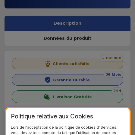
Description
Données du produit
+ 100.000
Clients satisfaits
36 Mois
Garantie Durable
24H
Livraison Gratuite
Découvrez le Coque iPad en Cuir
Politique relative aux Cookies
Découvrez l'étui en cuir pour iPad, l'alliance
Lors de l'acceptation de la politique de cookies d'iServices,
vous devez tenir compte du fait que l'utilisation de cookies
parfaite entre durabilité, fonctionnalité et