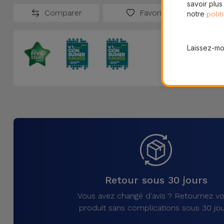
savoir plus
Comparer
Favoris
notre
polit
Laissez-moi
Retour sous 30 jours
Vous avez changé d'avis ? Retournez vo
produit sans complications sous 30 jou