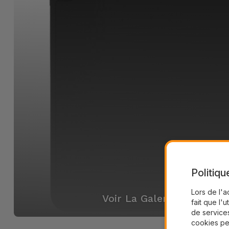
Politiqu
Lors de l'a
Voir La Galerie
fait que l'u
de services
cookies pe