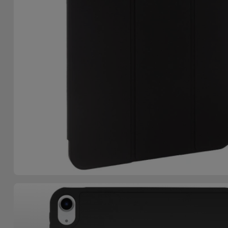
Accessoires
Mobilité,
Auto et
Vélo
Accessoires
d'ordinateur
Accessoires
iPad et
Tablette
Kids
Voir
tout