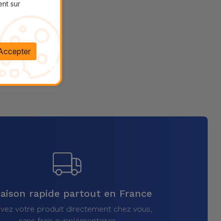
ent sur
Accepter
raison rapide partout en France
vez votre produit directement chez vous,
sans frais supplémentaires