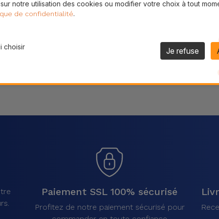
 sur notre utilisation des cookies ou modifier votre choix à tout mom
Partager
.
ique de confidentialité
 choisir
Je refuse
Paiement SSL 100% sécurisé
Liv
tre
rs.
Profitez de notre paiement sécurisé pour
Rece
commander en toute confiance