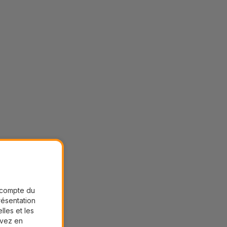
r compte du
présentation
lles et les
uvez en