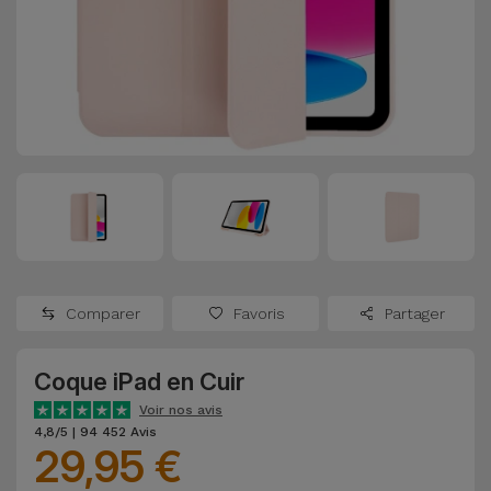
Watch
Apple Watch
Adaptateurs
Reconditionnés
Samsung
Coques et
Samsungs
Protections
Xiaomi
Reconditionnés
d'Écran
Huawei
iMacs
Batteries
Reconditionnés
Externes
Oppo
Consoles de
Chargeurs
Jeux
OnePlus
Comparer
Favoris
Partager
Reconditionnées
Ecouteurs
Google
et
Coque iPad en Cuir
Voir
Enceintes
tout
Voir nos avis
Dyson
4,8/5 | 94 452 Avis
29,95 €
Montres
TCL
Connectées