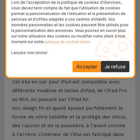
Lors de l'acceptation de la politique de cookies d'iServices,
vous devez tenir compte du fait que l'utilisation de cookies
Découvrez l'étui en cuir pour iPad, l'alliance
permet la personnalisation de l'utilisation et la présentation de
parfaite entre durabilité, fonctionnalité et
services et d'offres adaptés à vos centres d'intérêt. Vos
données personnelles et les cookies peuvent être utilisés pour
protection élégante. Fabriqué en cuir de haute
la personnalisation des annonces. Vous pouvez en savoir plus
sur notre utilisation des cookies ou modifier votre choix à tout
qualité, cet étui pour tablette offre un toucher
moment sur notre
.
politique de confidentialité
doux, une finition élégante et une grande
Laissez-moi choisir
résistance à l'usure quotidienne.
Accepter
Je refuse
Caractéristiques de le Coque iPad en Cuir
Cet étui en cuir pour iPad est compatible avec
différents modèles et tailles d'iPad, de l'iPad Pro
au Mini, en passant par l'iPad Air.
Son design fin et ajusté épouse parfaitement la
forme de votre tablette et la protège des chocs,
des rayures et de la poussière, à l'avant comme
à l'arrière. L'intérieur de l'étui est fabriqué dans