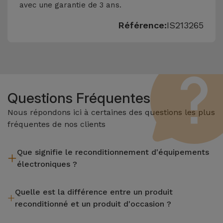
avec une garantie de 3 ans.
Référence:
IS213265
Questions Fréquentes
Nous répondons ici à certaines des questions les plus
fréquentes de nos clients
Que signifie le reconditionnement d'équipements
électroniques ?
Le reconditionnement implique plusieurs étapes telles que
Quelle est la différence entre un produit
l'inspection, le nettoyage, sans oublier la réparation de tout
reconditionné et un produit d'occasion ?
composant défectueux. Il convient de rappeler que tous les
équipements reconditionnés par Services passent par
Les produits reconditionnés iServices sont soigneusement