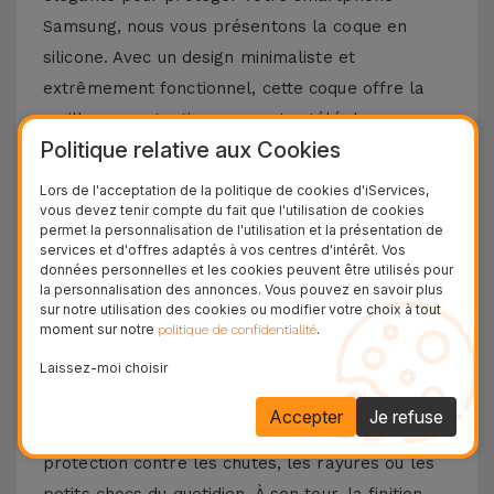
Samsung, nous vous présentons la coque en
silicone. Avec un design minimaliste et
extrêmement fonctionnel, cette coque offre la
meilleure protection pour votre téléphone
Politique relative aux Cookies
portable, combinée à un toucher doux sans
négliger le design et les fonctionnalités
Lors de l'acceptation de la politique de cookies d'iServices,
vous devez tenir compte du fait que l'utilisation de cookies
emblématiques de votre téléphone portable
permet la personnalisation de l'utilisation et la présentation de
Samsung.
services et d'offres adaptés à vos centres d'intérêt. Vos
données personnelles et les cookies peuvent être utilisés pour
Découvrez les avantages d'une coque en
la personnalisation des annonces. Vous pouvez en savoir plus
sur notre utilisation des cookies ou modifier votre choix à tout
silicone Samsung
moment sur notre
.
politique de confidentialité
Laissez-moi choisir
La coque en silicone pour Samsung se distingue
par sa légèreté et sa flexibilité. Fabriqué à partir
Accepter
Je refuse
de matériaux de haute qualité, vous aurez une
protection contre les chutes, les rayures ou les