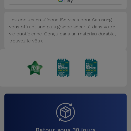
Accessoires
Les coques en silicone iServices pour Samsung
Mobilité,
vous offrent une plus grande sécurité dans votre
Auto et
vie quotidienne. Conçu dans un matériau durable,
Vélo
trouvez le vôtre!
Accessoires
d'ordinateur
Accessoires
iPad et
Tablette
Kids
Voir
tout
Retour sous 30 jours