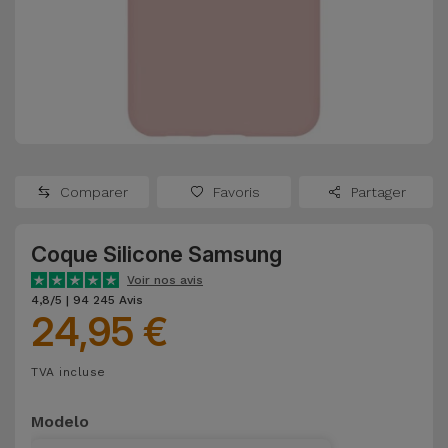
Watch
Apple Watch
Adaptateurs
Reconditionnés
Samsung
Coques et
Samsungs
Protections
Xiaomi
Reconditionnés
d'Écran
Huawei
iMacs
Batteries
Reconditionnés
Comparer
Favoris
Partager
Externes
Oppo
Consoles de
Coque Silicone Samsung
Chargeurs
Jeux
OnePlus
Voir nos avis
Reconditionnées
4,8/5 | 94 245 Avis
24,95 €
Ecouteurs
Google
et
Voir
Enceintes
TVA incluse
tout
Dyson
Modelo
Montres
TCL
Connectées