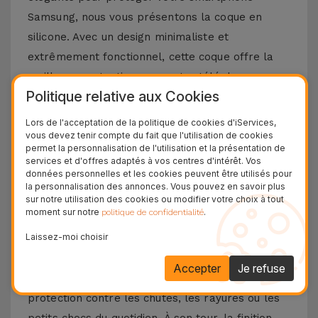
Samsung, nous vous présentons la coque en
silicone. Avec un design minimaliste et
extrêmement fonctionnel, cette coque offre la
meilleure protection pour votre téléphone
Politique relative aux Cookies
portable, combinée à un toucher doux sans
négliger le design et les fonctionnalités
Lors de l'acceptation de la politique de cookies d'iServices,
vous devez tenir compte du fait que l'utilisation de cookies
emblématiques de votre téléphone portable
permet la personnalisation de l'utilisation et la présentation de
Samsung.
services et d'offres adaptés à vos centres d'intérêt. Vos
données personnelles et les cookies peuvent être utilisés pour
Découvrez les avantages d'une coque en
la personnalisation des annonces. Vous pouvez en savoir plus
sur notre utilisation des cookies ou modifier votre choix à tout
silicone Samsung
moment sur notre
.
politique de confidentialité
Laissez-moi choisir
La coque en silicone pour Samsung se distingue
par sa légèreté et sa flexibilité. Fabriqué à partir
Accepter
Je refuse
de matériaux de haute qualité, vous aurez une
protection contre les chutes, les rayures ou les