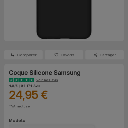
Watch
Apple Watch
Adaptateurs
Reconditionnés
Samsung
Coques et
Samsungs
Protections
Xiaomi
Reconditionnés
d'Écran
Huawei
iMacs
Batteries
Reconditionnés
Comparer
Favoris
Partager
Externes
Oppo
Consoles de
Coque Silicone Samsung
Chargeurs
Jeux
OnePlus
Voir nos avis
Reconditionnées
4,8/5 | 94 174 Avis
24,95 €
Ecouteurs
Google
et
Voir
Enceintes
TVA incluse
tout
Dyson
Modelo
Montres
TCL
Connectées