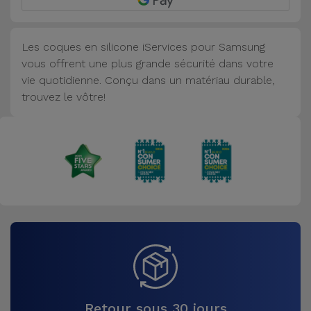
Accessoires
Les coques en silicone iServices pour Samsung
Mobilité,
vous offrent une plus grande sécurité dans votre
Auto et
vie quotidienne. Conçu dans un matériau durable,
Vélo
trouvez le vôtre!
Accessoires
d'ordinateur
Accessoires
iPad et
Tablette
Kids
Voir
tout
Retour sous 30 jours