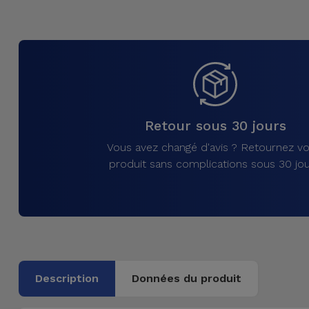
et
Bracelets
Autres
Marques
Chaînes
de
Voir
Téléphone
tout
Retour sous 30 jours
Gadgets
Vous avez changé d'avis ? Retournez vo
produit sans complications sous 30 jou
Hygiène
et
Maison
Portefeuilles,
Étuis et Sacs
Description
Données du produit
Traceurs et