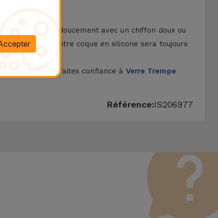
avon doux. Frottez doucement avec un chiffon doux ou
Accepter
e cette façon, votre coque en silicone sera toujours
ligne iServices. Faites confiance à
Verre Trempe
Référence:
IS206977