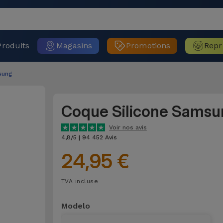
Produits
Magasins
Promotions
Repr
sung
Coque Silicone Samsu
Voir nos avis
4,8/5 | 94 452 Avis
24,95 €
TVA incluse
Modelo