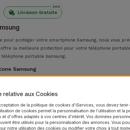
24H
Livraison Gratuite
Samsung
nte pour protéger votre smartphone Samsung, nous vous prés
 offre la meilleure protection pour votre téléphone portabl
re téléphone portable Samsung.
licone Samsung
 légèreté et sa flexibilité. Fabriqué à partir de matériaux d
 À son tour, la finition antidérapante empêche votre
Smartph
e relative aux Cookies
cceptation de la politique de cookies d'iServices, vous devez teni
tables Samsung, cet étui a un style minimaliste qui s'adapt
tilisation de cookies permet la personnalisation de l'utilisation et la 
issant cette Coque Silicone pour Samsung vous optez pour un
 et d'offres adaptés à vos centres d'intérêt. Vos données personne
un look moderne.
uvent être utilisés pour la personnalisation des annonces. Vous po
 sur notre utilisation des cookies ou modifier votre choix à tout mom