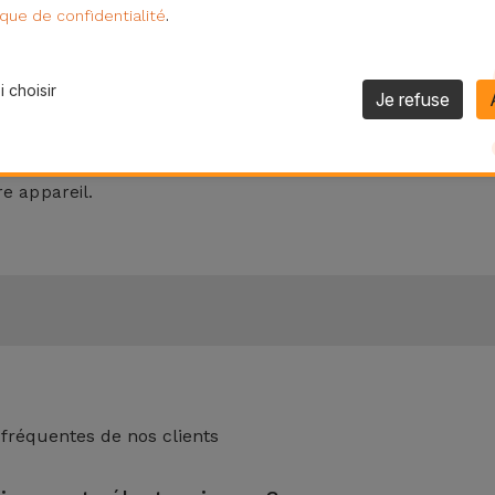
.
ique de confidentialité
ement de votre téléphone et utilisez de l'eau tiède et du s
 choisir
Je refuse
incez ensuite abondamment et laissez sécher à l’air libre. D
 meilleures
Coques Samsung
disponibles dans la boutique en 
re appareil.
 fréquentes de nos clients