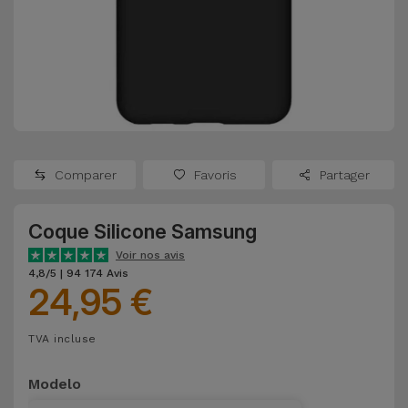
Watch
Apple Watch
Adaptateurs
Reconditionnés
Samsung
Coques et
Samsungs
Protections
Xiaomi
Reconditionnés
d'Écran
Huawei
iMacs
Batteries
Reconditionnés
Comparer
Favoris
Partager
Externes
Oppo
Consoles de
Coque Silicone Samsung
Chargeurs
Jeux
OnePlus
Voir nos avis
Reconditionnées
4,8/5 | 94 174 Avis
24,95 €
Ecouteurs
Google
et
Voir
Enceintes
TVA incluse
tout
Dyson
Modelo
Montres
TCL
Connectées