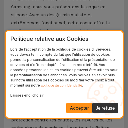
Samsung, nous vous présentons la coque en
silicone. Avec un design minimaliste et
extrêmement fonctionnel, cette coque offre la
meilleure protection pour votre téléphone
Politique relative aux Cookies
portable, combinée à un toucher doux sans
négliger le design et les fonctionnalités
Lors de l'acceptation de la politique de cookies d'iServices,
vous devez tenir compte du fait que l'utilisation de cookies
emblématiques de votre téléphone portable
permet la personnalisation de l'utilisation et la présentation de
Samsung.
services et d'offres adaptés à vos centres d'intérêt. Vos
données personnelles et les cookies peuvent être utilisés pour
Découvrez les avantages d'une coque en
la personnalisation des annonces. Vous pouvez en savoir plus
sur notre utilisation des cookies ou modifier votre choix à tout
silicone Samsung
moment sur notre
.
politique de confidentialité
Laissez-moi choisir
La coque en silicone pour Samsung se distingue
par sa légèreté et sa flexibilité. Fabriqué à partir
Accepter
Je refuse
de matériaux de haute qualité, vous aurez une
protection contre les chutes, les rayures ou les