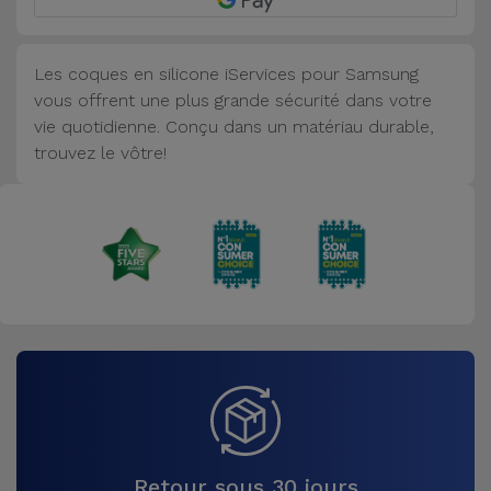
Accessoires
Les coques en silicone iServices pour Samsung
Mobilité,
vous offrent une plus grande sécurité dans votre
Auto et
vie quotidienne. Conçu dans un matériau durable,
Vélo
trouvez le vôtre!
Accessoires
d'ordinateur
Accessoires
iPad et
Tablette
Kids
Voir
tout
Retour sous 30 jours