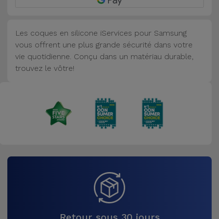
Accessoires
Les coques en silicone iServices pour Samsung
Mobilité,
vous offrent une plus grande sécurité dans votre
Auto et
vie quotidienne. Conçu dans un matériau durable,
Vélo
trouvez le vôtre!
Accessoires
d'ordinateur
Accessoires
iPad et
Tablette
Kids
Voir
tout
Retour sous 30 jours