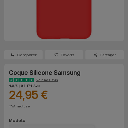
Watch
Apple Watch
Adaptateurs
Reconditionnés
Samsung
Coques et
Samsungs
Protections
Xiaomi
Reconditionnés
d'Écran
Huawei
iMacs
Batteries
Reconditionnés
Comparer
Favoris
Partager
Externes
Oppo
Consoles de
Coque Silicone Samsung
Chargeurs
Jeux
OnePlus
Voir nos avis
Reconditionnées
4,8/5 | 94 174 Avis
24,95 €
Ecouteurs
Google
et
Voir
Enceintes
TVA incluse
tout
Dyson
Modelo
Montres
TCL
Connectées