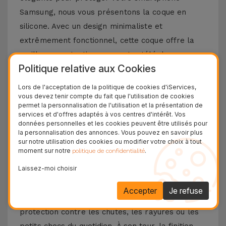
Samsung, nous vous présentons la coque en
silicone. Avec un design minimaliste et
extrêmement fonctionnel, cette coque offre la
meilleure protection pour votre téléphone
Politique relative aux Cookies
portable, combinée à un toucher doux sans
négliger le design et les fonctionnalités
Lors de l'acceptation de la politique de cookies d'iServices,
vous devez tenir compte du fait que l'utilisation de cookies
emblématiques de votre téléphone portable
permet la personnalisation de l'utilisation et la présentation de
Samsung.
services et d'offres adaptés à vos centres d'intérêt. Vos
données personnelles et les cookies peuvent être utilisés pour
Découvrez les avantages d'une coque en
la personnalisation des annonces. Vous pouvez en savoir plus
sur notre utilisation des cookies ou modifier votre choix à tout
silicone Samsung
moment sur notre
.
politique de confidentialité
Laissez-moi choisir
La coque en silicone pour Samsung se distingue
par sa légèreté et sa flexibilité. Fabriqué à partir
Accepter
Je refuse
de matériaux de haute qualité, vous aurez une
protection contre les chutes, les rayures ou les