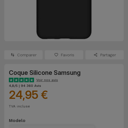
Watch
Apple Watch
Adaptateurs
Reconditionnés
Samsung
Coques et
Samsungs
Protections
Xiaomi
Reconditionnés
d'Écran
Huawei
iMacs
Batteries
Reconditionnés
Comparer
Favoris
Partager
Externes
Oppo
Consoles de
Coque Silicone Samsung
Chargeurs
Jeux
OnePlus
Voir nos avis
Reconditionnées
4,8/5 | 94 360 Avis
24,95 €
Ecouteurs
Google
et
Voir
Enceintes
TVA incluse
tout
Dyson
Modelo
Montres
TCL
Connectées