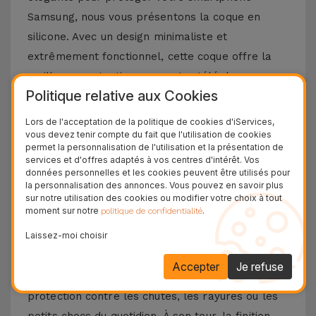
Samsung, nous vous présentons la coque en
silicone. Avec un design minimaliste et
extrêmement fonctionnel, cette coque offre la
meilleure protection pour votre téléphone
Politique relative aux Cookies
portable, combinée à un toucher doux sans
négliger le design et les fonctionnalités
Lors de l'acceptation de la politique de cookies d'iServices,
vous devez tenir compte du fait que l'utilisation de cookies
emblématiques de votre téléphone portable
permet la personnalisation de l'utilisation et la présentation de
Samsung.
services et d'offres adaptés à vos centres d'intérêt. Vos
données personnelles et les cookies peuvent être utilisés pour
Découvrez les avantages d'une coque en
la personnalisation des annonces. Vous pouvez en savoir plus
sur notre utilisation des cookies ou modifier votre choix à tout
silicone Samsung
moment sur notre
.
politique de confidentialité
Laissez-moi choisir
La coque en silicone pour Samsung se distingue
par sa légèreté et sa flexibilité. Fabriqué à partir
Accepter
Je refuse
de matériaux de haute qualité, vous aurez une
protection contre les chutes, les rayures ou les