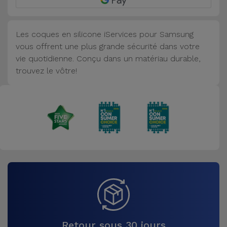
Accessoires
Les coques en silicone iServices pour Samsung
Mobilité,
vous offrent une plus grande sécurité dans votre
Auto et
vie quotidienne. Conçu dans un matériau durable,
Vélo
trouvez le vôtre!
Accessoires
d'ordinateur
Accessoires
iPad et
Tablette
Kids
Voir
tout
Retour sous 30 jours