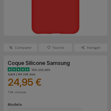
Watch
Apple Watch
Adaptateurs
Reconditionnés
Samsung
Coques et
Samsungs
Protections
Xiaomi
Reconditionnés
d'Écran
Huawei
iMacs
Batteries
Reconditionnés
Comparer
Favoris
Partager
Externes
Oppo
Consoles de
Coque Silicone Samsung
Chargeurs
Jeux
OnePlus
Voir nos avis
Reconditionnées
4,8/5 | 94 245 Avis
24,95 €
Ecouteurs
Google
et
Voir
Enceintes
TVA incluse
tout
Dyson
Modelo
Montres
TCL
Connectées