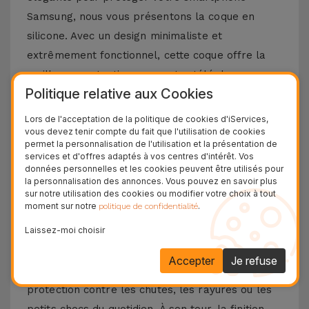
Samsung, nous vous présentons la coque en
silicone. Avec un design minimaliste et
extrêmement fonctionnel, cette coque offre la
meilleure protection pour votre téléphone
Politique relative aux Cookies
portable, combinée à un toucher doux sans
négliger le design et les fonctionnalités
Lors de l'acceptation de la politique de cookies d'iServices,
vous devez tenir compte du fait que l'utilisation de cookies
emblématiques de votre téléphone portable
permet la personnalisation de l'utilisation et la présentation de
Samsung.
services et d'offres adaptés à vos centres d'intérêt. Vos
données personnelles et les cookies peuvent être utilisés pour
Découvrez les avantages d'une coque en
la personnalisation des annonces. Vous pouvez en savoir plus
sur notre utilisation des cookies ou modifier votre choix à tout
silicone Samsung
moment sur notre
.
politique de confidentialité
Laissez-moi choisir
La coque en silicone pour Samsung se distingue
par sa légèreté et sa flexibilité. Fabriqué à partir
Accepter
Je refuse
de matériaux de haute qualité, vous aurez une
protection contre les chutes, les rayures ou les