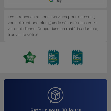
Accessoires
Les coques en silicone iServices pour Samsung
Mobilité,
vous offrent une plus grande sécurité dans votre
Auto et
vie quotidienne. Conçu dans un matériau durable,
Vélo
trouvez le vôtre!
Accessoires
d'ordinateur
Accessoires
iPad et
Tablette
Kids
Voir
tout
Retour sous 30 jours