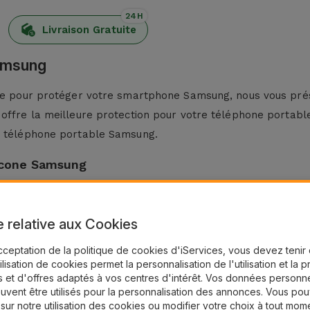
24H
Livraison Gratuite
Samsung
nte pour protéger votre smartphone Samsung, nous vous prés
 offre la meilleure protection pour votre téléphone portabl
re téléphone portable Samsung.
licone Samsung
 légèreté et sa flexibilité. Fabriqué à partir de matériaux d
 À son tour, la finition antidérapante empêche votre
Smartph
e relative aux Cookies
cceptation de la politique de cookies d'iServices, vous devez teni
tables Samsung, cet étui a un style minimaliste qui s'adapt
tilisation de cookies permet la personnalisation de l'utilisation et la 
issant cette Coque Silicone pour Samsung vous optez pour un
 et d'offres adaptés à vos centres d'intérêt. Vos données personne
un look moderne.
uvent être utilisés pour la personnalisation des annonces. Vous po
 sur notre utilisation des cookies ou modifier votre choix à tout mom