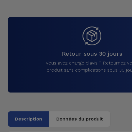
et
Bracelets
Autres
Marques
Chaînes
de
Voir
Téléphone
tout
Retour sous 30 jours
Gadgets
Vous avez changé d'avis ? Retournez vo
produit sans complications sous 30 jou
Hygiène
et
Maison
Portefeuilles,
Étuis et Sacs
Description
Données du produit
Traceurs et