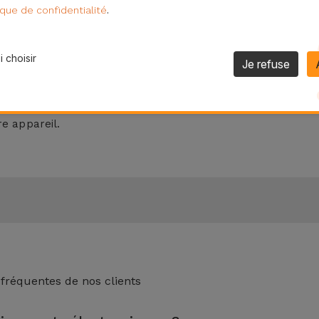
.
ique de confidentialité
ement de votre téléphone et utilisez de l'eau tiède et du s
 choisir
Je refuse
incez ensuite abondamment et laissez sécher à l’air libre. D
 meilleures
Coques Samsung
disponibles dans la boutique en 
re appareil.
 fréquentes de nos clients