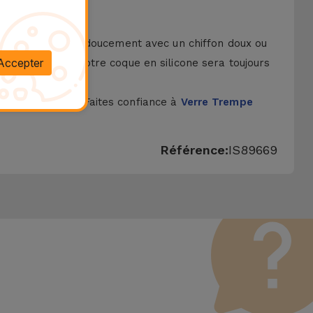
avon doux. Frottez doucement avec un chiffon doux ou
Accepter
e cette façon, votre coque en silicone sera toujours
ligne iServices. Faites confiance à
Verre Trempe
Référence:
IS89669