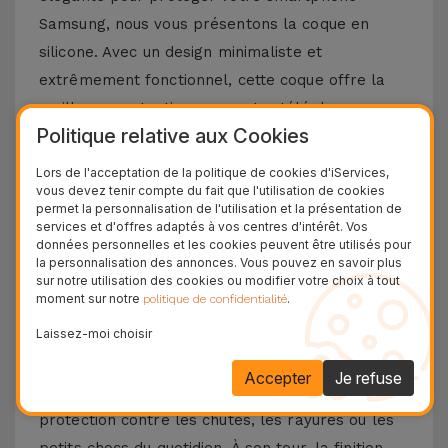
Samsung, nous vous présentons la coque en
silicone. Avec un design minimaliste et
extrêmement fonctionnel, cette coque offre la
meilleure protection pour votre téléphone
Politique relative aux Cookies
portable, combinée à un toucher doux sans
négliger le design et les fonctionnalités
Lors de l'acceptation de la politique de cookies d'iServices,
vous devez tenir compte du fait que l'utilisation de cookies
emblématiques de votre téléphone portable
permet la personnalisation de l'utilisation et la présentation de
Samsung.
services et d'offres adaptés à vos centres d'intérêt. Vos
données personnelles et les cookies peuvent être utilisés pour
Découvrez les avantages d'une coque en
la personnalisation des annonces. Vous pouvez en savoir plus
sur notre utilisation des cookies ou modifier votre choix à tout
silicone Samsung
moment sur notre
.
politique de confidentialité
Laissez-moi choisir
La coque en silicone pour Samsung se distingue
par sa légèreté et sa flexibilité. Fabriqué à partir
Accepter
Je refuse
de matériaux de haute qualité, vous aurez une
protection contre les chutes, les rayures ou les