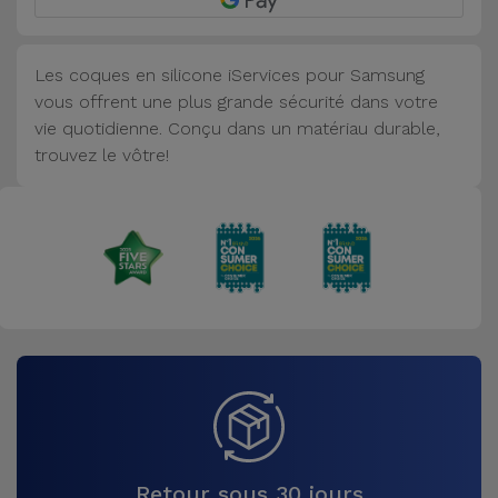
Accessoires
Les coques en silicone iServices pour Samsung
Mobilité,
vous offrent une plus grande sécurité dans votre
Auto et
vie quotidienne. Conçu dans un matériau durable,
Vélo
trouvez le vôtre!
Accessoires
d'ordinateur
Accessoires
iPad et
Tablette
Kids
Voir
tout
Retour sous 30 jours