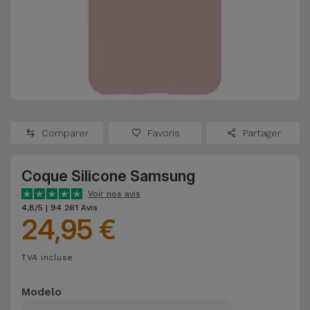
Watch
Apple Watch
Adaptateurs
Reconditionnés
Samsung
Coques et
Samsungs
Protections
Xiaomi
Reconditionnés
d'Écran
Huawei
iMacs
Batteries
Reconditionnés
Comparer
Favoris
Partager
Externes
Oppo
Consoles de
Coque Silicone Samsung
Chargeurs
Jeux
OnePlus
Voir nos avis
Reconditionnées
4,8/5 | 94 261 Avis
24,95 €
Ecouteurs
Google
et
Voir
Enceintes
TVA incluse
tout
Dyson
Modelo
Montres
TCL
Connectées