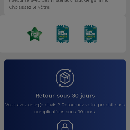
! Sécurité avec des matériaux haut de gamme.
Accessoires
Choisissez le vôtre!
Mobilité,
Auto et
Vélo
Accessoires
d'ordinateur
Accessoires
iPad et
Tablette
Retour sous 30 jours
Kids
Vous avez changé d'avis ? Retournez votre produit sans
complications sous 30 jours.
Voir
tout