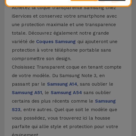
Achetez la coque transparente Samsung chez
iServices et conservez votre smartphone avec
une protection maximale et une transparence
totale. Découvrez également notre grande
variété de
Coques Samsung
qui ajouteront une
protection à votre téléphone portable sans
compromettre son design.
Choisissez Transparent coque en tenant compte
de votre modèle. Du Samsung Note 3, en
passant par le
Samsung A14
, sans oublier le
Samsung A51
, le
Samsung A54
sans oublier
certains des plus récents comme le
Samsung
S23
, entre autres. Quel que soit le modèle que
vous possédez, vous trouverez ici la housse
parfaite qui allie style et protection pour votre
équipement.