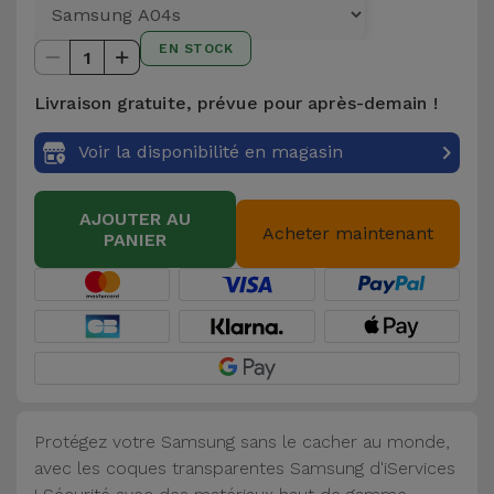
et
Bracelets
EN STOCK
Autres
1
Marques
Livraison gratuite, prévue pour après-demain !
Chaînes
de
Voir
Voir la disponibilité en magasin
Téléphone
tout
AJOUTER AU
Gadgets
Acheter maintenant
PANIER
Hygiène
et
Maison
Portefeuilles,
Étuis et Sacs
Protégez votre Samsung sans le cacher au monde,
avec les coques transparentes Samsung d'iServices
Traceurs et