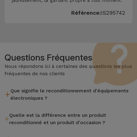
jaunissement, la gardant propre à tout moment.
Référence:
IS295742
Questions Fréquentes
Nous répondons ici à certaines des questions les plus
fréquentes de nos clients
Que signifie le reconditionnement d'équipements
électroniques ?
Le reconditionnement implique plusieurs étapes telles que
Quelle est la différence entre un produit
l'inspection, le nettoyage, sans oublier la réparation de tout
reconditionné et un produit d'occasion ?
composant défectueux. Il convient de rappeler que tous les
équipements reconditionnés par Services passent par
Les produits reconditionnés iServices sont soigneusement