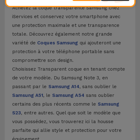
Achetez la coque transparente Samsung chez
iServices et conservez votre smartphone avec
une protection maximale et une transparence
totale. Découvrez également notre grande
variété de
Coques Samsung
qui ajouteront une
protection à votre téléphone portable sans
compromettre son design.
Choisissez Transparent coque en tenant compte
de votre modèle. Du Samsung Note 3, en
passant par le
Samsung A14
, sans oublier le
Samsung A51
, le
Samsung A54
sans oublier
certains des plus récents comme le
Samsung
S23
, entre autres. Quel que soit le modèle que
vous possédez, vous trouverez ici la housse
parfaite qui allie style et protection pour votre
équipement.