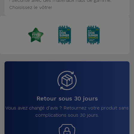
! Sécurité avec des matériaux haut de gamme.
Accessoires
Choisissez le vôtre!
Mobilité,
Auto et
Vélo
Accessoires
d'ordinateur
Accessoires
iPad et
Tablette
Retour sous 30 jours
Kids
Vous avez changé d'avis ? Retournez votre produit sans
complications sous 30 jours.
Voir
tout