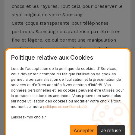
chocs et les rayures. Tout cela pour préserver le
style original de votre Samsung.
Cette coque transparente pour téléphones
portables Samsung se caractérise par être très
fine et légère, ce qui permet une manipulation
confortable. Une manière de garder intacte
Politique relative aux Cookies
l’esthétique de l’équipement. Parce qu'il est
flexible et résistant, cet accessoire s'adapte
Lors de l'acceptation de la politique de cookies d'iServices,
parfaitement au design du Smartphone. Tout
vous devez tenir compte du fait que l'utilisation de cookies
permet la personnalisation de l'utilisation et la présentation de
pour garantir une protection prolongée sans
services et d'offres adaptés à vos centres d'intérêt. Vos
données personnelles et les cookies peuvent être utilisés pour
ajouter de volume inutile. Nous vous rappelons
la personnalisation des annonces. Vous pouvez en savoir plus
que le matériau TPU est reconnu pour sa
sur notre utilisation des cookies ou modifier votre choix à tout
moment sur notre
.
politique de confidentialité
durabilité, mais également pour sa capacité à
absorber tout type d'impact.
Laissez-moi choisir
Où acheter des coques Samsung ?
Accepter
Je refuse