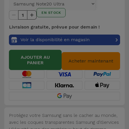
et
Bracelets
EN STOCK
Autres
1
Marques
Livraison gratuite, prévue pour demain !
Chaînes
de
Voir
Voir la disponibilité en magasin
Téléphone
tout
AJOUTER AU
Gadgets
Acheter maintenant
PANIER
Hygiène
et
Maison
Portefeuilles,
Étuis et Sacs
Protégez votre Samsung sans le cacher au monde,
avec les coques transparentes Samsung d'iServices
Traceurs et