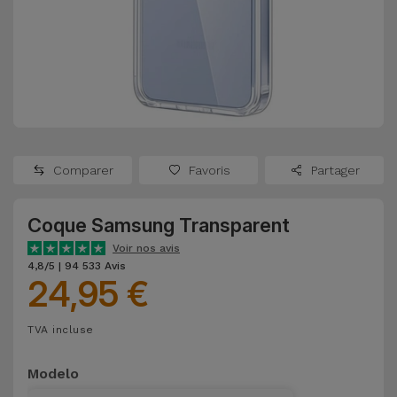
Watch
Apple Watch
Adaptateurs
Reconditionnés
Samsung
Coques et
Samsungs
Protections
Xiaomi
Reconditionnés
d'Écran
Huawei
iMacs
Batteries
Reconditionnés
Comparer
Favoris
Partager
Externes
Oppo
Consoles de
Coque Samsung Transparent
Chargeurs
Jeux
OnePlus
Voir nos avis
Reconditionnées
4,8/5 | 94 533 Avis
24,95 €
Ecouteurs
Google
et
Voir
Enceintes
TVA incluse
tout
Dyson
Modelo
Montres
TCL
Connectées