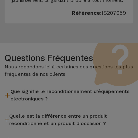
jaunissement, la gardant propre à tout moment.
Référence:
IS207059
Questions Fréquentes
Nous répondons ici à certaines des questions les plus
fréquentes de nos clients
Que signifie le reconditionnement d'équipements
électroniques ?
Le reconditionnement implique plusieurs étapes telles que
Quelle est la différence entre un produit
l'inspection, le nettoyage, sans oublier la réparation de tout
reconditionné et un produit d'occasion ?
composant défectueux. Il convient de rappeler que tous les
équipements reconditionnés par Services passent par
Les produits reconditionnés iServices sont soigneusement