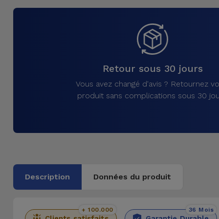
et
Bracelets
Autres
Marques
Chaînes
de
Voir
Retour sous 30 jours
Téléphone
tout
Vous avez changé d'avis ? Retournez vo
produit sans complications sous 30 jou
Gadgets
Hygiène
et
Maison
Description
Données du produit
Portefeuilles,
Étuis et Sacs
+ 100.000
36 Mois
Traceurs et
Clients satisfaits
Garantie Durable