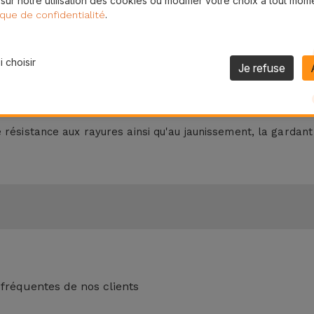
 sur notre utilisation des cookies ou modifier votre choix à tout mom
.
ique de confidentialité
ue en ligne iServices que vous trouverez les meilleures sol
de protection, elles sont fonctionnelles pour que vous ayez 
 choisir
Je refuse
re téléphone avec notre étui transparent Samsung, parfait 
que Transparent?
 résistance aux rayures ainsi qu'au jaunissement, la garda
 fréquentes de nos clients