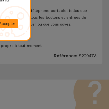
ent sur
utions pour votre téléphone portable, telles que
un accès facile à tous les boutons et entrées de
Accepter
pour vous démarquer où que vous soyez.
nt propre à tout moment.
Référence:
IS220478