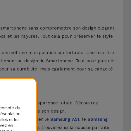
ur smartphone sans compromettre son design élégant.
ocs et les rayures. Tout cela pour préserver le style
ui permet une manipulation confortable. Une manière
rfaitement au design du Smartphone. Tout pour garantir
pour sa durabilité, mais également pour sa capacité
imale et une transparence totale. Découvrez
r compte du
sans compromettre son design.
présentation
ng A14
, sans oublier le
Samsung A51
, le
Samsung
lles et les
uvez en
ous possédez, vous trouverez ici la housse parfaite