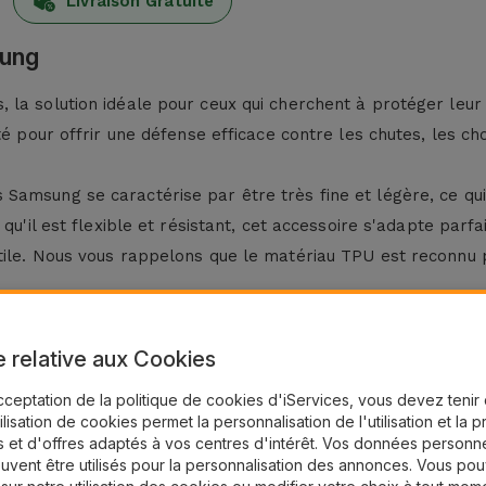
Livraison Gratuite
sung
, la solution idéale pour ceux qui cherchent à protéger le
té pour offrir une défense efficace contre les chutes, les ch
Samsung se caractérise par être très fine et légère, ce q
 qu'il est flexible et résistant, cet accessoire s'adapte pa
tile. Nous vous rappelons que le matériau TPU est reconnu 
e relative aux Cookies
es et conservez votre smartphone avec une protection max
cceptation de la politique de cookies d'iServices, vous devez teni
g
qui ajouteront une protection à votre téléphone portable 
tilisation de cookies permet la personnalisation de l'utilisation et la 
votre modèle. Du Samsung Note 3, en passant par le
Samsu
 et d'offres adaptés à vos centres d'intérêt. Vos données personne
uvent être utilisés pour la personnalisation des annonces. Vous po
e
Samsung S23
, entre autres. Quel que soit le modèle que v