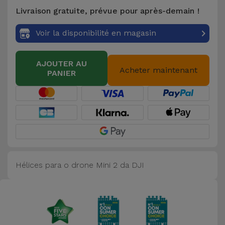
Livraison gratuite, prévue pour après-demain !
et
Bracelets
Autres
Voir la disponibilité en magasin
Marques
Chaînes
de
AJOUTER AU
Voir
Acheter maintenant
PANIER
Téléphone
tout
Gadgets
Hygiène
et
Maison
Hélices para o drone Mini 2 da DJI
Portefeuilles,
Étuis et Sacs
Traceurs et