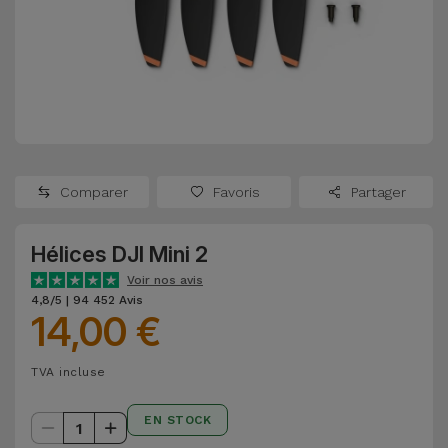
Watch
Apple Watch
Adaptateurs
Reconditionnés
Samsung
Coques et
Samsungs
Protections
Xiaomi
Reconditionnés
d'Écran
Huawei
iMacs
Batteries
Reconditionnés
Comparer
Favoris
Partager
Externes
Oppo
Consoles de
Hélices DJI Mini 2
Chargeurs
Jeux
OnePlus
Voir nos avis
Reconditionnées
4,8/5 | 94 452 Avis
14,00 €
Ecouteurs
Google
et
Voir
Enceintes
TVA incluse
tout
Dyson
Montres
EN STOCK
1
TCL
Connectées