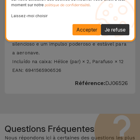
24H
moment sur notre
.
politique de confidentialité
Livraison Gratuite
Laissez-moi choisir
Especialmente projetadas para DJI Mini 2, essas
Accepter
Je refuse
hélices compactas fornecem um vôo mais
silencioso e um impulso poderoso e estável para
a aeronave.
Incluído na caixa: Hélice (par) × 2, Parafuso × 12
EAN: 6941565906526
Référence:
DJ06526
Questions Fréquentes
Nous répondons ici à certaines des questions les plus