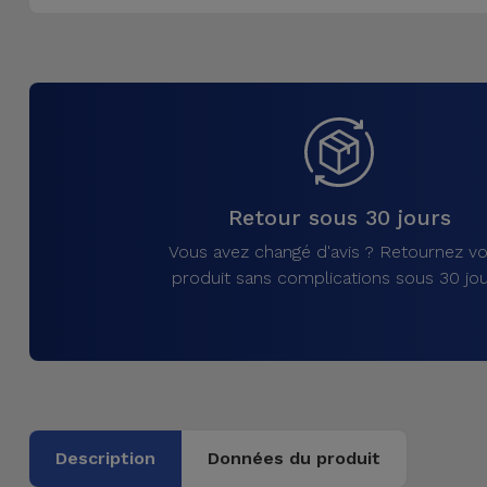
Accessoires
Mobilité,
Auto et
Vélo
Accessoires
Retour sous 30 jours
d'ordinateur
Vous avez changé d'avis ? Retournez vo
Accessoires
produit sans complications sous 30 jou
iPad et
Tablette
Kids
Voir
Description
Données du produit
tout