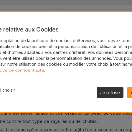
24H
Livraison Gratuite
e relative aux Cookies
sonnalisable
cceptation de la politique de cookies d'iServices, vous devez teni
bien plus qu'une simple protection supplémentaire pour votr
tilisation de cookies permet la personnalisation de l'utilisation et la 
 et d'offres adaptés à vos centres d'intérêt. Vos données personne
e personnalité, grâce à leurs cinq couleurs élégantes et la 
uvent être utilisés pour la personnalisation des annonces. Vous po
: or, argent ou sans couleur. Si vous préférez, vous pouvez s
 sur notre utilisation des cookies ou modifier votre choix à tout mom
.
ique de confidentialité
les pour
iPhone 11 Pro
,
iPhone 11 Pro Max
,
iPhone 12 Pro
et
i
 choisir
rsonnalisable
Je refuse
 offrent un style unique ainsi qu'une protection. Fabriquée 
 une sensation douce et confortable. La peau de cette coque
ne contre tout type de rayures ou de chutes.
est bien plus qu'un accessoire. Il s'agit d'un accessoire cré