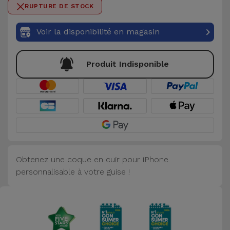
0 / 50
RUPTURE DE STOCK
Accessoires
Voir la disponibilité en magasin
Mobilité,
Auto et
Vélo
Produit Indisponible
Accessoires
d'ordinateur
Accessoires
iPad et
Tablette
Obtenez une coque en cuir pour iPhone
personnalisable à votre guise !
Kids
Voir
tout