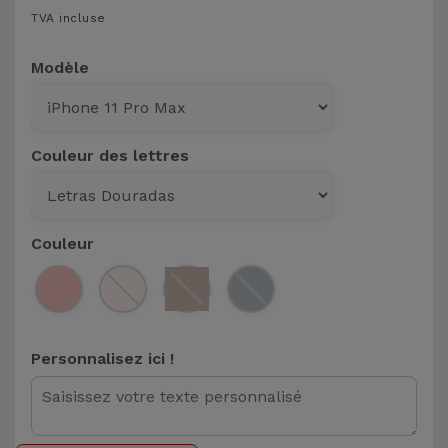
TVA incluse
et
Bracelets
Autres
Modèle
Marques
Chaînes
de
Voir
Téléphone
tout
Couleur des lettres
Gadgets
Couleur
Hygiène
et
Maison
Personnalisez ici !
Portefeuilles,
Étuis et Sacs
Traceurs et