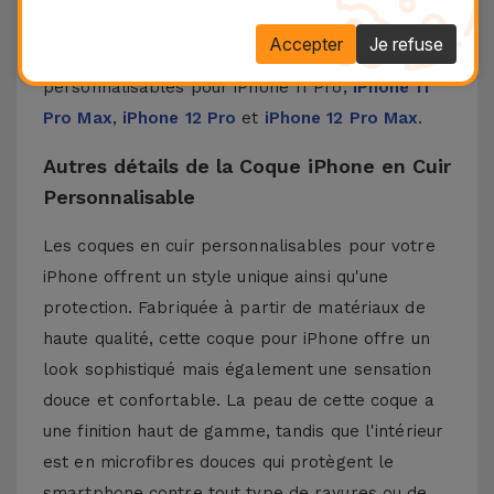
une touche moderne à votre iPhone.
Accepter
Je refuse
Découvrez chez iServices nos coques
personnalisables pour
iPhone 11 Pro
,
iPhone 11
Pro Max
,
iPhone 12 Pro
et
iPhone 12 Pro Max
.
Autres détails de la Coque iPhone en Cuir
Personnalisable
Les coques en cuir personnalisables pour votre
iPhone offrent un style unique ainsi qu'une
protection. Fabriquée à partir de matériaux de
haute qualité, cette coque pour iPhone offre un
look sophistiqué mais également une sensation
douce et confortable. La peau de cette coque a
une finition haut de gamme, tandis que l'intérieur
est en microfibres douces qui protègent le
smartphone contre tout type de rayures ou de