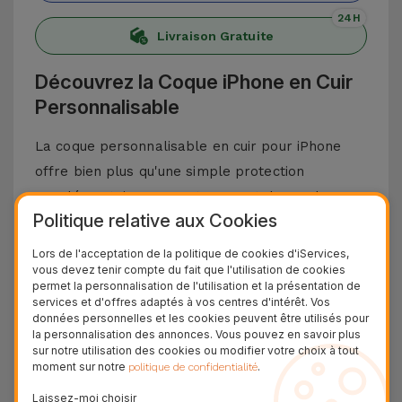
24H
Livraison Gratuite
Découvrez la Coque iPhone en Cuir
Personnalisable
La coque personnalisable en cuir pour iPhone
offre bien plus qu'une simple protection
supplémentaire pour votre smartphone. Ils
Politique relative aux Cookies
offrent une touche de style unique à votre
téléphone portable, et laissent exprimer votre
Lors de l'acceptation de la politique de cookies d'iServices,
vous devez tenir compte du fait que l'utilisation de cookies
personnalité, grâce à leurs cinq couleurs
permet la personnalisation de l'utilisation et la présentation de
élégantes et la possibilité d'incorporer un mot
services et d'offres adaptés à vos centres d'intérêt. Vos
données personnelles et les cookies peuvent être utilisés pour
jusqu'à 6 caractères. Vous pouvez également
la personnalisation des annonces. Vous pouvez en savoir plus
choisir la couleur des lettres : or, argent ou sans
sur notre utilisation des cookies ou modifier votre choix à tout
moment sur notre
.
politique de confidentialité
couleur. Si vous préférez, vous pouvez
simplement laisser vos initiales, donnant ainsi
Laissez-moi choisir