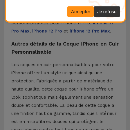
une touche moderne à votre iPhone.
Accepter
Je refuse
Découvrez chez iServices nos coques
personnalisables pour
iPhone 11 Pro
,
iPhone 11
Pro Max
,
iPhone 12 Pro
et
iPhone 12 Pro Max
.
Autres détails de la Coque iPhone en Cuir
Personnalisable
Les coques en cuir personnalisables pour votre
iPhone offrent un style unique ainsi qu'une
protection. Fabriquée à partir de matériaux de
haute qualité, cette coque pour iPhone offre un
look sophistiqué mais également une sensation
douce et confortable. La peau de cette coque a
une finition haut de gamme, tandis que l'intérieur
est en microfibres douces qui protègent le
smartphone contre tout type de rayures ou de