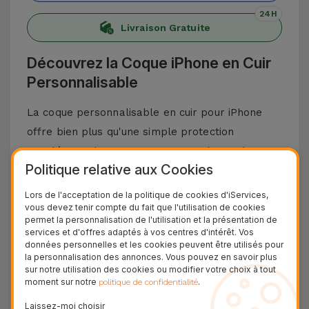
24H
Livraison Gratuite
Découvrez la Coque iPhone en Cuir
Personnalisable
La coque personnalisable en cuir pour iPhone
offre bien plus qu'une simple protection
supplémentaire pour votre smartphone. Ils
Politique relative aux Cookies
offrent une touche de style unique à votre
téléphone portable, et laissent exprimer votre
Lors de l'acceptation de la politique de cookies d'iServices,
vous devez tenir compte du fait que l'utilisation de cookies
personnalité, grâce à leurs cinq couleurs
permet la personnalisation de l'utilisation et la présentation de
élégantes et la possibilité d'incorporer un mot
services et d'offres adaptés à vos centres d'intérêt. Vos
données personnelles et les cookies peuvent être utilisés pour
jusqu'à 6 caractères. Vous pouvez également
la personnalisation des annonces. Vous pouvez en savoir plus
choisir la couleur des lettres : or, argent ou sans
sur notre utilisation des cookies ou modifier votre choix à tout
moment sur notre
.
politique de confidentialité
couleur. Si vous préférez, vous pouvez
simplement laisser vos initiales, donnant ainsi
Laissez-moi choisir