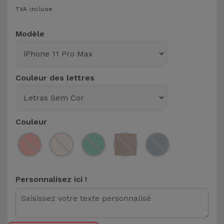
TVA incluse
et
Bracelets
Autres
Modèle
Marques
Chaînes
de
Voir
Téléphone
tout
Couleur des lettres
Gadgets
Couleur
Hygiène
et
Maison
Personnalisez ici !
Portefeuilles,
Étuis et Sacs
Traceurs et