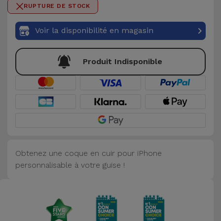
0 / 50
RUPTURE DE STOCK
Accessoires
Voir la disponibilité en magasin
Mobilité,
Auto et
Vélo
Produit Indisponible
Accessoires
d'ordinateur
Accessoires
iPad et
Tablette
Obtenez une coque en cuir pour iPhone
personnalisable à votre guise !
Kids
Voir
tout