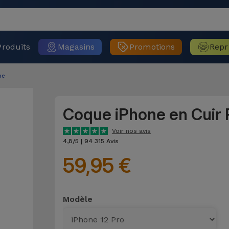
Produits
Magasins
Promotions
Repr
ne
Coque iPhone en Cuir 
Voir nos avis
4,8/5 | 94 315 Avis
59,95 €
Modèle