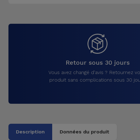
Accessoires
Mobilité,
Auto et
Vélo
Accessoires
Retour sous 30 jours
d'ordinateur
Vous avez changé d'avis ? Retournez vo
Accessoires
produit sans complications sous 30 jou
iPad et
Tablette
Kids
Voir
Description
Données du produit
tout