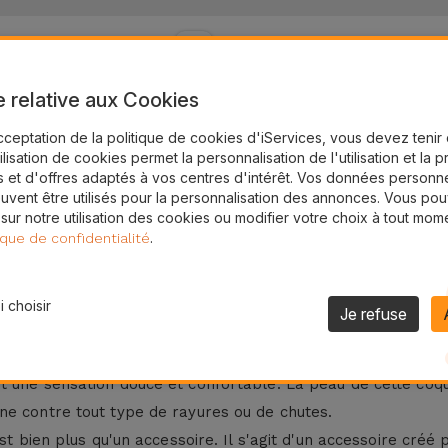
24H
Livraison Gratuite
e relative aux Cookies
sonnalisable
cceptation de la politique de cookies d'iServices, vous devez teni
bien plus qu'une simple protection supplémentaire pour votr
tilisation de cookies permet la personnalisation de l'utilisation et la 
 et d'offres adaptés à vos centres d'intérêt. Vos données personne
e personnalité, grâce à leurs cinq couleurs élégantes et la 
uvent être utilisés pour la personnalisation des annonces. Vous po
: or, argent ou sans couleur. Si vous préférez, vous pouvez s
 sur notre utilisation des cookies ou modifier votre choix à tout mom
.
ique de confidentialité
les pour
iPhone 11 Pro
,
iPhone 11 Pro Max
,
iPhone 12 Pro
et
i
 choisir
rsonnalisable
Je refuse
 offrent un style unique ainsi qu'une protection. Fabriquée 
 une sensation douce et confortable. La peau de cette coque
ne contre tout type de rayures ou de chutes.
est bien plus qu'un accessoire. Il s'agit d'un accessoire cré