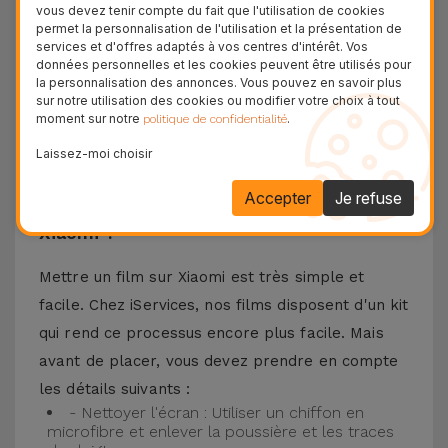
vous devez tenir compte du fait que l'utilisation de cookies
vous pouvez trouver des films compatibles avec
permet la personnalisation de l'utilisation et la présentation de
services et d'offres adaptés à vos centres d'intérêt. Vos
différents modèles, tels que Redmi Note 13, Poco
données personnelles et les cookies peuvent être utilisés pour
F3, Xiaomi 13, entre autres. Quel que soit votre
la personnalisation des annonces. Vous pouvez en savoir plus
sur notre utilisation des cookies ou modifier votre choix à tout
modèle de téléphone Xiaomi, l'ajustement est
moment sur notre
.
politique de confidentialité
parfait avec la garantie d'une protection durable
Laissez-moi choisir
sans encombrement inutile.
Accepter
Je refuse
Comment mettre un Verre Trempé
Xiaomi ?
Mettre un film sur Xiaomi est très simple et
facile. Chez iServices, nos films disposent d'un kit
qui rend ce processus encore plus facile. Mais
avant de placer, vous devez prendre en compte
les détails suivants :
- Nettoyer l'écran : Utiliser un chiffon en
microfibre et enlever la poussière et les traces