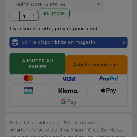
et
Bracelets
EN STOCK
Autres
1
Marques
Livraison gratuite, prévue pour lundi !
Chaînes
de
Voir
Voir la disponibilité en magasin
Téléphone
tout
AJOUTER AU
Gadgets
Acheter maintenant
PANIER
Hygiène
et
Maison
Portefeuilles,
Étuis et Sacs
Évitez les accidents sur l'écran de votre
smartphone avec les films Xiaomi. Chez iServices,
Traceurs et