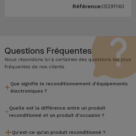
Référence:
IS291140
Questions Fréquentes
Nous répondons ici à certaines des questions les plus
fréquentes de nos clients
Que signifie le reconditionnement d'équipements
électroniques ?
Le reconditionnement implique plusieurs étapes telles que
Quelle est la différence entre un produit
l'inspection, le nettoyage, sans oublier la réparation de tout
reconditionné et un produit d'occasion ?
composant défectueux. Il convient de rappeler que tous les
équipements reconditionnés par Services passent par
Les produits reconditionnés iServices sont soigneusement
plusieurs tests rigoureux de qualité et de performance avant
Qu'est-ce qu'un produit reconditionné ?
testés et préparés par des techniciens spécialisés pour