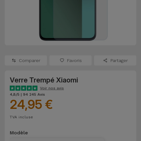
Watch
Apple Watch
Adaptateurs
Reconditionnés
Samsung
Coques et
Samsungs
Protections
Xiaomi
Reconditionnés
d'Écran
Huawei
iMacs
Batteries
Reconditionnés
Comparer
Favoris
Partager
Externes
Oppo
Consoles de
Verre Trempé Xiaomi
Chargeurs
Jeux
OnePlus
Voir nos avis
Reconditionnées
4,8/5 | 94 245 Avis
24,95 €
Ecouteurs
Google
et
Voir
Enceintes
TVA incluse
tout
Dyson
Modèle
Montres
TCL
Connectées