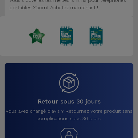
vous trouverez les meilleurs films pour téléphones
Accessoires
portables Xiaomi. Achetez maintenant !
Mobilité,
Auto et
Vélo
Accessoires
d'ordinateur
Accessoires
iPad et
Tablette
Retour sous 30 jours
Kids
Vous avez changé d'avis ? Retournez votre produit sans
complications sous 30 jours.
Voir
tout