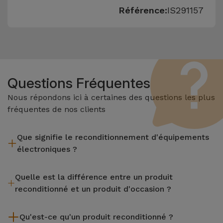
Référence:
IS291157
Questions Fréquentes
Nous répondons ici à certaines des questions les plus
fréquentes de nos clients
Que signifie le reconditionnement d'équipements
électroniques ?
Le reconditionnement implique plusieurs étapes telles que
Quelle est la différence entre un produit
l'inspection, le nettoyage, sans oublier la réparation de tout
reconditionné et un produit d'occasion ?
composant défectueux. Il convient de rappeler que tous les
équipements reconditionnés par Services passent par
Les produits reconditionnés iServices sont soigneusement
plusieurs tests rigoureux de qualité et de performance avant
Qu'est-ce qu'un produit reconditionné ?
testés et préparés par des techniciens spécialisés pour