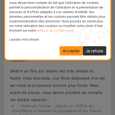
vous devez tenir compte du fait que l'utilisation de cookies
vous pouvez trouver des films compatibles avec
permet la personnalisation de l'utilisation et la présentation de
services et d'offres adaptés à vos centres d'intérêt. Vos
différents modèles, tels que Redmi Note 13, Poco
données personnelles et les cookies peuvent être utilisés pour
F3, Xiaomi 13, entre autres. Quel que soit votre
la personnalisation des annonces. Vous pouvez en savoir plus
sur notre utilisation des cookies ou modifier votre choix à tout
modèle de téléphone Xiaomi, l'ajustement est
moment sur notre
.
politique de confidentialité
parfait avec la garantie d'une protection durable
Laissez-moi choisir
sans encombrement inutile.
Accepter
Je refuse
Comment mettre un Verre Trempé
Xiaomi ?
Mettre un film sur Xiaomi est très simple et
facile. Chez iServices, nos films disposent d'un kit
qui rend ce processus encore plus facile. Mais
avant de placer, vous devez prendre en compte
les détails suivants :
- Nettoyer l'écran : Utiliser un chiffon en
microfibre et enlever la poussière et les traces