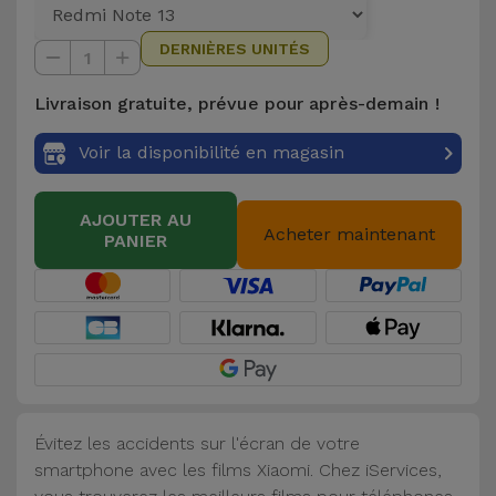
et
DERNIÈRES UNITÉS
Bracelets
Autres
1
Marques
Livraison gratuite, prévue pour après-demain !
Chaînes
de
Voir
Voir la disponibilité en magasin
Téléphone
tout
AJOUTER AU
Gadgets
Acheter maintenant
PANIER
Hygiène
et
Maison
Portefeuilles,
Étuis et Sacs
Évitez les accidents sur l'écran de votre
smartphone avec les films Xiaomi. Chez iServices,
Traceurs et