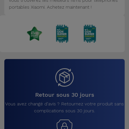
vous trouverez les meilleurs films pour téléphones
Accessoires
portables Xiaomi. Achetez maintenant !
Mobilité,
Auto et
Vélo
Accessoires
d'ordinateur
Accessoires
iPad et
Tablette
Retour sous 30 jours
Kids
Vous avez changé d'avis ? Retournez votre produit sans
complications sous 30 jours.
Voir
tout