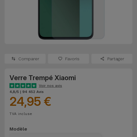
Watch
Apple Watch
Adaptateurs
Reconditionnés
Samsung
Coques et
Samsungs
Protections
Xiaomi
Reconditionnés
d'Écran
Huawei
iMacs
Batteries
Reconditionnés
Comparer
Favoris
Partager
Externes
Oppo
Consoles de
Verre Trempé Xiaomi
Chargeurs
Jeux
OnePlus
Voir nos avis
Reconditionnées
4,8/5 | 94 452 Avis
24,95 €
Ecouteurs
Google
et
Voir
Enceintes
TVA incluse
tout
Dyson
Modèle
Montres
TCL
Connectées