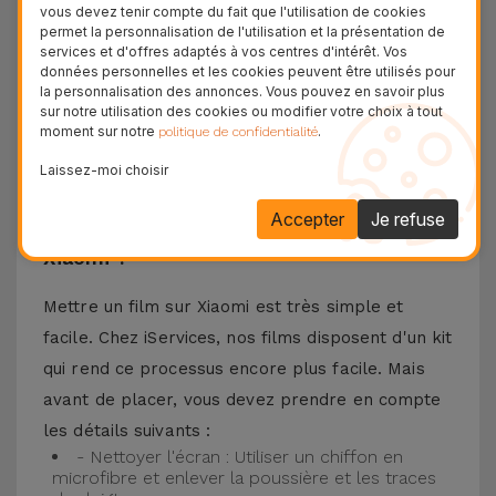
vous devez tenir compte du fait que l'utilisation de cookies
vous pouvez trouver des films compatibles avec
permet la personnalisation de l'utilisation et la présentation de
services et d'offres adaptés à vos centres d'intérêt. Vos
différents modèles, tels que Redmi Note 13, Poco
données personnelles et les cookies peuvent être utilisés pour
F3, Xiaomi 13, entre autres. Quel que soit votre
la personnalisation des annonces. Vous pouvez en savoir plus
sur notre utilisation des cookies ou modifier votre choix à tout
modèle de téléphone Xiaomi, l'ajustement est
moment sur notre
.
politique de confidentialité
parfait avec la garantie d'une protection durable
Laissez-moi choisir
sans encombrement inutile.
Accepter
Je refuse
Comment mettre un Verre Trempé
Xiaomi ?
Mettre un film sur Xiaomi est très simple et
facile. Chez iServices, nos films disposent d'un kit
qui rend ce processus encore plus facile. Mais
avant de placer, vous devez prendre en compte
les détails suivants :
- Nettoyer l'écran : Utiliser un chiffon en
microfibre et enlever la poussière et les traces