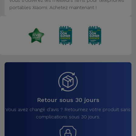
vous trouverez les meilleurs films pour téléphones
Accessoires
portables Xiaomi. Achetez maintenant !
Mobilité,
Auto et
Vélo
Accessoires
d'ordinateur
Accessoires
iPad et
Tablette
Retour sous 30 jours
Kids
Vous avez changé d'avis ? Retournez votre produit sans
complications sous 30 jours.
Voir
tout