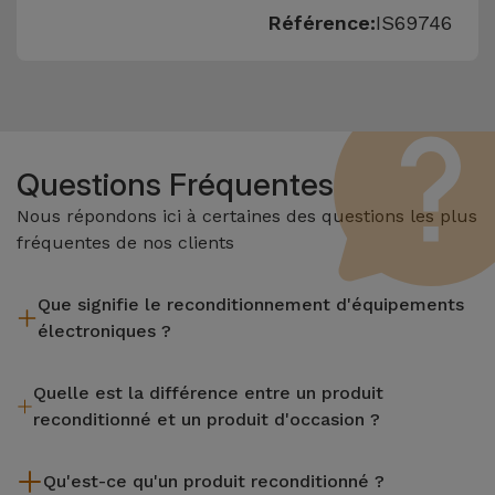
Référence:
IS69746
Questions Fréquentes
Nous répondons ici à certaines des questions les plus
fréquentes de nos clients
Que signifie le reconditionnement d'équipements
électroniques ?
Le reconditionnement implique plusieurs étapes telles que
Quelle est la différence entre un produit
l'inspection, le nettoyage, sans oublier la réparation de tout
reconditionné et un produit d'occasion ?
composant défectueux. Il convient de rappeler que tous les
équipements reconditionnés par Services passent par
Les produits reconditionnés iServices sont soigneusement
plusieurs tests rigoureux de qualité et de performance avant
Qu'est-ce qu'un produit reconditionné ?
testés et préparés par des techniciens spécialisés pour