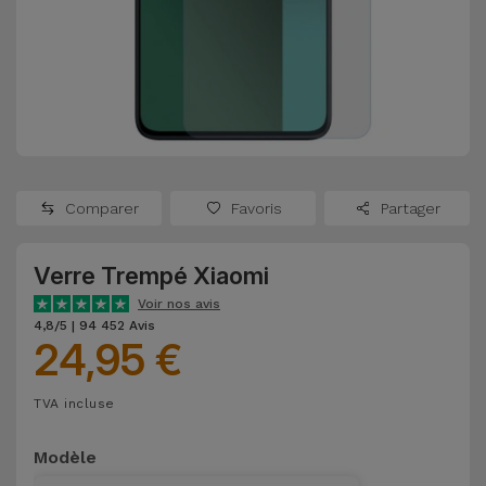
Watch
Apple Watch
Adaptateurs
Reconditionnés
Samsung
Coques et
Samsungs
Protections
Xiaomi
Reconditionnés
d'Écran
Huawei
iMacs
Batteries
Reconditionnés
Comparer
Favoris
Partager
Externes
Oppo
Consoles de
Verre Trempé Xiaomi
Chargeurs
Jeux
OnePlus
Voir nos avis
Reconditionnées
4,8/5 | 94 452 Avis
24,95 €
Ecouteurs
Google
et
Voir
Enceintes
TVA incluse
tout
Dyson
Modèle
Montres
TCL
Connectées