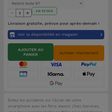
et
Bracelets
EN STOCK
Autres
1
Marques
Livraison gratuite, prévue pour après-demain !
Chaînes
de
Voir
Voir la disponibilité en magasin
Téléphone
tout
AJOUTER AU
Gadgets
Acheter maintenant
PANIER
Hygiène
et
Maison
Portefeuilles,
Étuis et Sacs
Évitez les accidents sur l'écran de votre
smartphone avec les films Xiaomi. Chez iServices,
Traceurs et