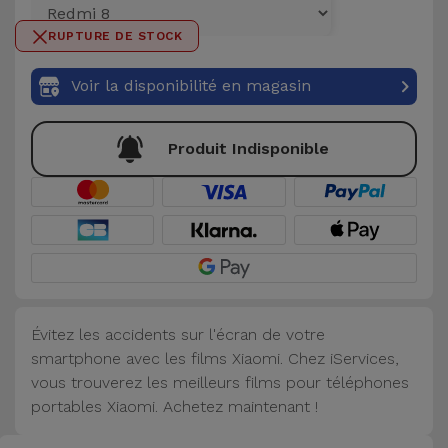
et
RUPTURE DE STOCK
Bracelets
Autres
Marques
Voir la disponibilité en magasin
Chaînes
de
Voir
Produit Indisponible
Téléphone
tout
Gadgets
Hygiène
et
Maison
Évitez les accidents sur l'écran de votre
smartphone avec les films Xiaomi. Chez iServices,
Portefeuilles,
vous trouverez les meilleurs films pour téléphones
Étuis et Sacs
portables Xiaomi. Achetez maintenant !
Traceurs et