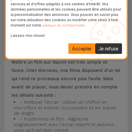
F3, Xiaomi 13, entre autres. Quel que soit votre
services et d'offres adaptés à vos centres d'intérêt. Vos
données personnelles et les cookies peuvent être utilisés pour
modèle de téléphone Xiaomi, l'ajustement est
la personnalisation des annonces. Vous pouvez en savoir plus
parfait avec la garantie d'une protection durable
sur notre utilisation des cookies ou modifier votre choix à tout
moment sur notre
.
politique de confidentialité
sans encombrement inutile.
Laissez-moi choisir
Comment mettre un Verre Trempé
Accepter
Je refuse
Xiaomi ?
Mettre un film sur Xiaomi est très simple et
facile. Chez iServices, nos films disposent d'un kit
qui rend ce processus encore plus facile. Mais
avant de placer, vous devez prendre en compte
les détails suivants :
- Nettoyer l'écran : Utiliser un chiffon en
microfibre et enlever la poussière et les traces
de doigts
- Positionnez le film : Alignez-le
soigneusement avec l'écran Xiaomi et assurez-
vous qu'il est bien centré