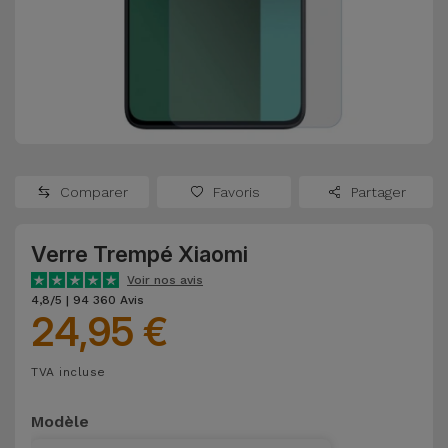
Watch
Apple Watch
Adaptateurs
Reconditionnés
Samsung
Coques et
Samsungs
Protections
Xiaomi
Reconditionnés
d'Écran
Huawei
iMacs
Batteries
Reconditionnés
Comparer
Favoris
Partager
Externes
Oppo
Consoles de
Verre Trempé Xiaomi
Chargeurs
Jeux
OnePlus
Voir nos avis
Reconditionnées
4,8/5 | 94 360 Avis
24,95 €
Ecouteurs
Google
et
Voir
Enceintes
TVA incluse
tout
Dyson
Modèle
Montres
TCL
Connectées