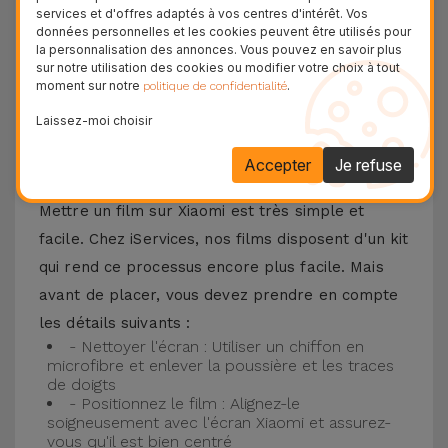
F3, Xiaomi 13, entre autres. Quel que soit votre
services et d'offres adaptés à vos centres d'intérêt. Vos
données personnelles et les cookies peuvent être utilisés pour
modèle de téléphone Xiaomi, l'ajustement est
la personnalisation des annonces. Vous pouvez en savoir plus
parfait avec la garantie d'une protection durable
sur notre utilisation des cookies ou modifier votre choix à tout
moment sur notre
.
politique de confidentialité
sans encombrement inutile.
Laissez-moi choisir
Comment mettre un Verre Trempé
Accepter
Je refuse
Xiaomi ?
Mettre un film sur Xiaomi est très simple et
facile. Chez iServices, nos films disposent d'un kit
qui rend ce processus encore plus facile. Mais
avant de placer, vous devez prendre en compte
les détails suivants :
- Nettoyer l'écran : Utiliser un chiffon en
microfibre et enlever la poussière et les traces
de doigts
- Positionnez le film : Alignez-le
soigneusement avec l'écran Xiaomi et assurez-
vous qu'il est bien centré