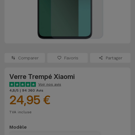
Watch
Apple Watch
Adaptateurs
Reconditionnés
Samsung
Coques et
Samsungs
Protections
Xiaomi
Reconditionnés
d'Écran
Huawei
iMacs
Batteries
Reconditionnés
Comparer
Favoris
Partager
Externes
Oppo
Consoles de
Verre Trempé Xiaomi
Chargeurs
Jeux
OnePlus
Voir nos avis
Reconditionnées
4,8/5 | 94 360 Avis
24,95 €
Ecouteurs
Google
et
Voir
Enceintes
TVA incluse
tout
Dyson
Modèle
Montres
TCL
Connectées