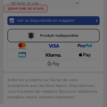
et
RUPTURE DE STOCK
Bracelets
Autres
Marques
Voir la disponibilité en magasin
Chaînes
de
Voir
Produit Indisponible
Téléphone
tout
Gadgets
Hygiène
et
Maison
Évitez les accidents sur l'écran de votre
smartphone avec les films Xiaomi. Chez iServices,
Portefeuilles,
vous trouverez les meilleurs films pour téléphones
Étuis et Sacs
portables Xiaomi. Achetez maintenant !
Traceurs et