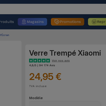
Produits
Magasins
Promotions
Repr
d'Écran
Verre Trempé Xiaomi
Voir nos avis
4,8/5 | 94 174 Avis
24,95 €
TVA incluse
Modèle