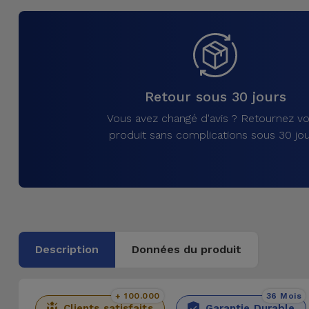
et
Bracelets
Autres
Marques
Chaînes
de
Voir
Retour sous 30 jours
Téléphone
tout
Vous avez changé d'avis ? Retournez vo
produit sans complications sous 30 jou
Gadgets
Hygiène
et
Maison
Description
Données du produit
Portefeuilles,
Étuis et Sacs
+ 100.000
36 Mois
Traceurs et
Clients satisfaits
Garantie Durable