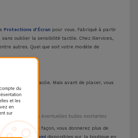
rs
Protections d'Écran
pour vous. Fabriqué à partir
sans oublier la sensibilité tactile. Chez iServices,
entre autres. Quel que soit votre modèle de
ssus encore plus facile. Mais avant de placer, vous
r compte du
présentation
lles et les
uvez en
ent sur
lm et éliminer les éventuelles bulles existantes
ication. De cette façon, vous donnerez plus de
 les
Couques Xiaomi
disponibles sur la boutique en