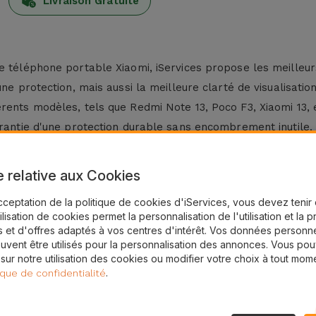
Livraison Gratuite
re téléphone portable Xiaomi, iServices propose les meilleu
e protection, mais aussi la meilleure clarté de visualisation 
rents modèles, tels que Redmi Note 13, Poco F3, Xiaomi 13, 
arantie d'une protection durable sans encombrement inutile.
e relative aux Cookies
hez iServices, nos films disposent d'un kit qui rend ce proce
cceptation de la politique de cookies d'iServices, vous devez teni
tilisation de cookies permet la personnalisation de l'utilisation et la 
bre et enlever la poussière et les traces de doigts
 et d'offres adaptés à vos centres d'intérêt. Vos données personne
vec l'écran Xiaomi et assurez-vous qu'il est bien centré
uvent être utilisés pour la personnalisation des annonces. Vous po
t appuyez le film contre l'écran d'une manière ou d'une autre
 sur notre utilisation des cookies ou modifier votre choix à tout mom
ns d'utiliser une carte ou un chiffon doux pour presser le fi
.
ique de confidentialité
léphone portable Xiaomi est un processus sans aucune compl
 les rayures. Ajoutez une protection encore plus grande avec