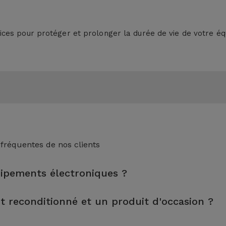
ces pour protéger et prolonger la durée de vie de votre é
 fréquentes de nos clients
uipements électroniques ?
nspection, le nettoyage, sans oublier la réparation de tout compo
it reconditionné et un produit d'occasion ?
s tests rigoureux de qualité et de performance avant d'être mis 
tés et préparés par des techniciens spécialisés pour garantir leu