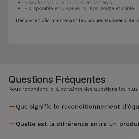
- Accès total aux boutons et caméras
- Disponible en 3 couleurs : noir, rouge et sable
Découvrez dès maintenant les coques Huawei d'iServi
Questions Fréquentes
Nous répondons ici à certaines des questions les plus
Que signifie le reconditionnement d'éq
Le reconditionnement implique plusieurs étapes telles que l'i
Quelle est la différence entre un produ
équipements reconditionnés par Services passent par plusieur
Les produits reconditionnés iServices sont soigneusement tes