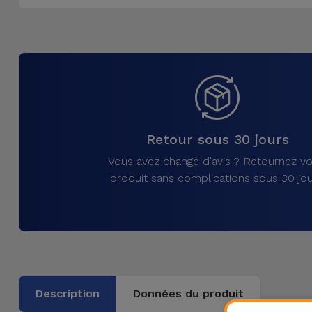
Accessoires
Mobilité,
Auto et
Vélo
Accessoires
Retour sous 30 jours
d'ordinateur
Vous avez changé d'avis ? Retournez vo
Accessoires
produit sans complications sous 30 jou
iPad et
Tablette
Kids
Voir
Description
Données du produit
tout