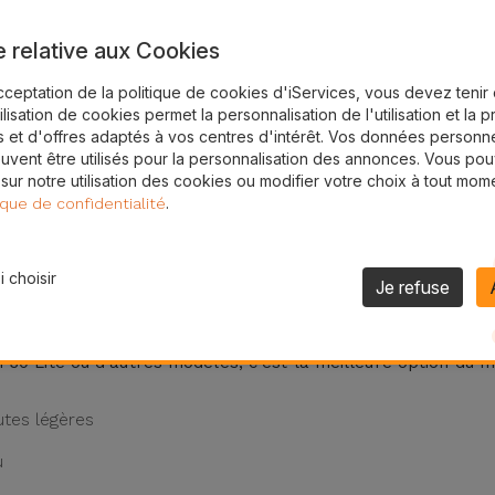
e relative aux Cookies
24H
Livraison Gratuite
cceptation de la politique de cookies d'iServices, vous devez teni
tilisation de cookies permet la personnalisation de l'utilisation et la 
e
 et d'offres adaptés à vos centres d'intérêt. Vos données personne
uvent être utilisés pour la personnalisation des annonces. Vous po
rotéger efficacement ? Chez iServices, vous trouverez la co
 sur notre utilisation des cookies ou modifier votre choix à tout mom
.
ique de confidentialité
e s'adapte parfaitement aux courbes de votre téléphone Huawe
en main tout en protégeant l'appareil contre les rayures et 
 choisir
Je refuse
 Huawei ?
30 Lite ou d'autres modèles, c'est la meilleure option du ma
utes légères
u