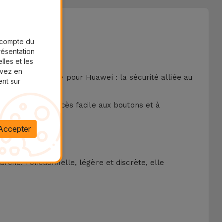
r compte du
présentation
lles et les
uvez en
que en silicone pour Huawei : la sécurité alliée au
ent sur
i, offrant un accès facile aux boutons et à
les petits chocs.
Accepter
rché. Fonctionnelle, légère et discrète, elle