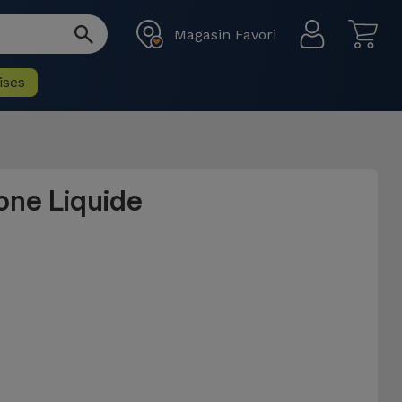
Magasin Favori
ises
one Liquide