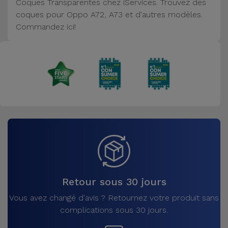
Coques Transparentes chez iServices. Trouvez des
Accessoires
coques pour Oppo A72, A73 et d'autres modèles.
Commandez ici!
Mobilité,
Auto et
Vélo
Accessoires
d'ordinateur
Accessoires
iPad et
Tablette
Retour sous 30 jours
Kids
Vous avez changé d'avis ? Retournez votre produit sans
Voir
complications sous 30 jours.
tout