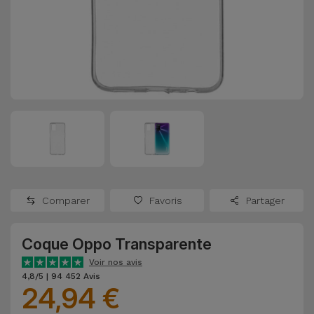
Watch
Apple Watch
Adaptateurs
Reconditionnés
Samsung
Coques et
Samsungs
Protections
Xiaomi
Reconditionnés
d'Écran
Huawei
iMacs
Batteries
Reconditionnés
Externes
Oppo
Consoles de
Chargeurs
Jeux
OnePlus
Comparer
Favoris
Partager
Reconditionnées
Ecouteurs
Google
et
Coque Oppo Transparente
Voir
Enceintes
tout
Voir nos avis
Dyson
4,8/5 | 94 452 Avis
24,94 €
Montres
TCL
Connectées