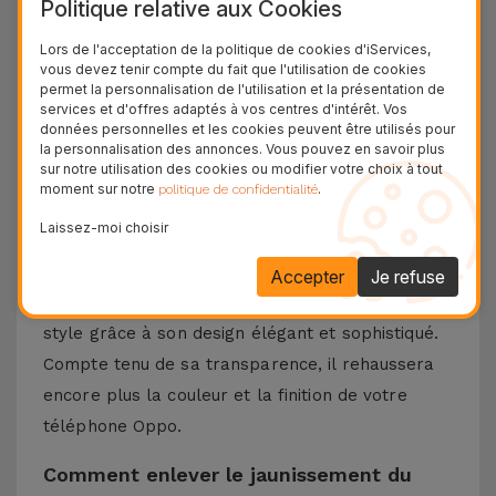
Politique relative aux Cookies
durable et flexible, votre téléphone sera à l'abri
Lors de l'acceptation de la politique de cookies d'iServices,
des chutes inattendues ou des chocs accidentels.
vous devez tenir compte du fait que l'utilisation de cookies
Retrouvez des coques pour Oppo A72 et Oppo
permet la personnalisation de l'utilisation et la présentation de
services et d'offres adaptés à vos centres d'intérêt. Vos
A73, entre autres modèles.
données personnelles et les cookies peuvent être utilisés pour
Cette coque transparente pour Oppo est
la personnalisation des annonces. Vous pouvez en savoir plus
sur notre utilisation des cookies ou modifier votre choix à tout
fabriquée à partir de matériaux de haute qualité
moment sur notre
.
politique de confidentialité
qui assurent sa durabilité et sa résistance tout
Laissez-moi choisir
en protégeant votre Smartphone contre tout
type de chutes, rayures ou impacts du quotidien.
Accepter
Je refuse
De plus, cette couverture transparente ajoute du
style grâce à son design élégant et sophistiqué.
Compte tenu de sa transparence, il rehaussera
encore plus la couleur et la finition de votre
téléphone Oppo.
Comment enlever le jaunissement du