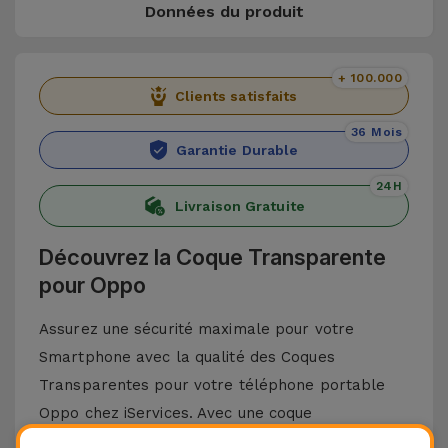
Données du produit
+ 100.000
Clients satisfaits
36 Mois
Garantie Durable
24H
Livraison Gratuite
Découvrez la Coque Transparente
pour Oppo
Assurez une sécurité maximale pour votre
Smartphone avec la qualité des Coques
Transparentes pour votre téléphone portable
Oppo chez iServices. Avec une coque
enveloppante et un matériau de construction